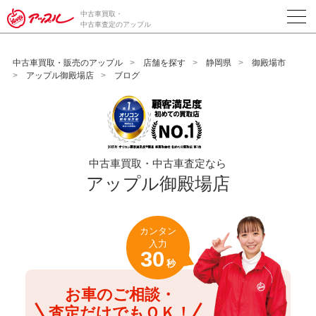
/*ABテスト_新規査定フォームの為のCVボタン*/
中古車買取・
中古車査定のアップル
中古車買取・販売のアップル
店舗を探す
静岡県
御殿場市
アップル御殿場店
ブログ
中古車買取・中古車査定なら
アップル御殿場店
カンタン
入力
30
秒
お車のご相談・
査定だけでもＯＫ！