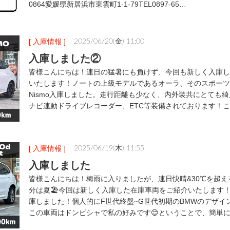
0864愛媛県新居浜市東雲町1-1-79TEL0897-65…
[ 入庫情報 ]
2025/06/20(金) 11:00
入庫しました②
皆様こんにちは！連日の猛暑にも負けず、今回も新しく入庫し
いたします！ノートの上級モデルであるオーラ、そのスポーツ
Nismo入庫しました。走行距離も少なく、内外装共にとても
ナビ連動ドライブレコーダー、ETC等装備されております！
[ 入庫情報 ]
2025/06/19(木) 11:55
入庫しました
皆様こんにちは！梅雨に入りましたが、連日快晴&30℃を超
分は夏🏖️今回は新しく入庫した在庫車両をご紹介いたします！
庫しました！個人的にF世代終盤~G世代初期のBMWのデザイ
この車両はドンピシャで私の好みです😊ということで、簡単