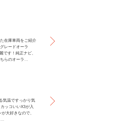
た在庫車両をご紹介
グレードオーラ
綺麗です！純正ナビ、
こちらのオーラ…
える気温ですっかり気
カッコいいX3が入
ンが大好きなので、
に…