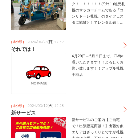
ク！！！！！！！(*´艸｀)地元札
幌のサッカーチームである「コ
ンサドーレ札幌」のタイフェス
タに協賛としてレンタル致しま
した！！レンタル？レンタルだ
と…！？そう！このトゥクトゥ
ク、レンタカー登録しておりま
2024/04/28(日) 17:59
[ 未分類 ]
して２４hで￥１１,０００(税込
それでは！
み）…
4月29日～5月５日まで、GW休
暇いただきます！！よろしくお
願い致します！！アップル札幌
手稲店
2024/03/12(火) 15:28
[ 未分類 ]
新サービス
新サービスのご案内【ご自宅
で！出張販売商談！】出張対象
エリアはざっくりとですが札幌