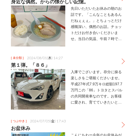
身近な偶然。からの懐かしい記憶。
先日いただいたお休みの朝のお
話です。「こんなこともあるん
だねぇぇぇ。」とちょっとだけ
感慨深い、偶然のお話。チョッ
トだけお付き合いくださいま
せ。当日の気温、午前７時です
でに夏日になろうかといった札
幌市。その日の朝は無性にラー
メンが食べたくなり（朝はしっ
2024/08/01(木) 14:27
[ 未分類 ]
かり派）、Googleで検索をした
第１弾。「８６」
ところ、…
入庫でございます。存分に操る
楽しさをご堪能くださいませ。
平成27年式7.9万キロ総額197.7
万円この「86」トヨタとスバル
の共同開発車なのです。お客様
に愛され、育てていきたいとの
思いからヒットしたAE86にあや
かり「86」と命名されたそう。
しかし後継車ではないみたい
2024/07/05(金) 17:43
[ つぶやき ]
で、開発のコンセプトは意…
お盆休み
こんにちわー今年のお盆休みが