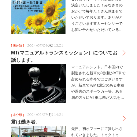
決定いたしました！みなさまの
おかげで毎年たくさん休ませて
いただいております。ありがと
うございます🌸カーセンサーで
お問い合わせいただいているお
客様へ🌸上記期間中はお問い合
わせに対するご返答がお休み明
2024/07/04(木) 15:01
[ 未分類 ]
けとなってしまいます💦💦大変
MT(マニュアルトランスミッション）についてお
申し訳ありませんが一度お休み
話します。
前のご来店、…
マニュアルシフト。日本国内で
製造される新車の9割超がAT車で
占められる昨今ではございます
が、新車でもMT設定のある車種
や過去のスポーツカー等、ある
層の方々にMT車は未だ人気を博
しております。「操る喜び」と
でも表現すればよいのでしょう
2024/05/27(月) 14:21
[ 未分類 ]
か？渋滞があったり、道が狭い
君は働き者。
など、日本の交通事情にマッチ
しな…
先日、初オファーにて貸し出さ
れていきました。トゥクトゥ