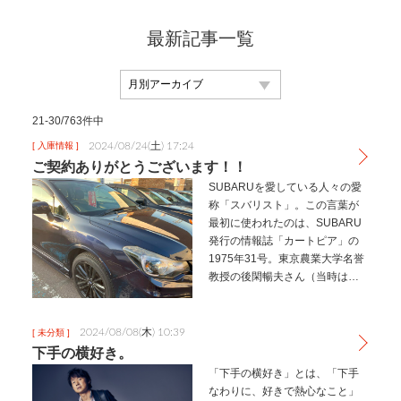
最新記事一覧
21-30/763件中
2024/08/24(土) 17:24
[ 入庫情報 ]
ご契約ありがとうございます！！
SUBARUを愛している人々の愛
称「スバリスト」。この言葉が
最初に使われたのは、SUBARU
発行の情報誌「カートピア」の
1975年31号。東京農業大学名誉
教授の後閑暢夫さん（当時は助
教授）が「スバルは紳士の乗り
物」という投稿でこの呼称を提
唱したのが始まりでした。ほ
2024/08/08(木) 10:39
[ 未分類 ]
う、そうだったのか。お世話
下手の横好き。
様…
「下手の横好き」とは、「下手
なわりに、好きで熱心なこと」