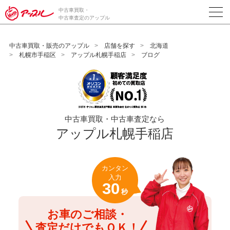
/*ABテスト_新規査定フォームの為のCVボタン*/
中古車買取・
中古車査定のアップル
中古車買取・販売のアップル
店舗を探す
北海道
札幌市手稲区
アップル札幌手稲店
ブログ
中古車買取・中古車査定なら
アップル札幌手稲店
カンタン
入力
30
秒
お車のご相談・
査定だけでもＯＫ！