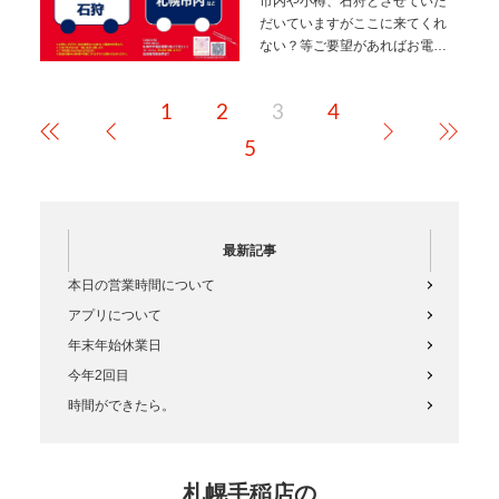
市内や小樽、石狩とさせていた
だいていますがここに来てくれ
ない？等ご要望があればお電話
ください！行けるかもしれませ
ん！！いくつか注意点がござい
1
2
3
4
ますのでご確認ください。１掲
載している距離数より多くな
5
る。(当店から現…
最新記事
本日の営業時間について
アプリについて
年末年始休業日
今年2回目
時間ができたら。
札幌手稲店の