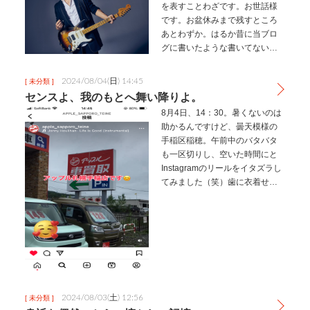
を表すことわざです。お世話様
です。お盆休みまで残すところ
あとわずか。はるか昔に当ブロ
グに書いたような書いてないよ
うな…。今日はそんなお話から
して参ります。ギターのお話で
2024/08/04(日) 14:45
[ 未分類 ]
ございます。確か前に書いた時
センスよ、我のもとへ舞い降りよ。
はスティーヴ・ヴァイが大好き
8月4日、14：30。暑くないのは
と書いた記憶…
助かるんですけど、曇天模様の
手稲区稲穂。午前中のバタバタ
も一区切りし、空いた時間にと
Instagramのリールをイタズラし
てみました（笑）歯に衣着せず
一言いうならば、「ムズっ！わ
かんね！！」ちょっと声が漏れ
ました。しかしです。苦手だ、
と避けてたって何も変わら…
2024/08/03(土) 12:56
[ 未分類 ]