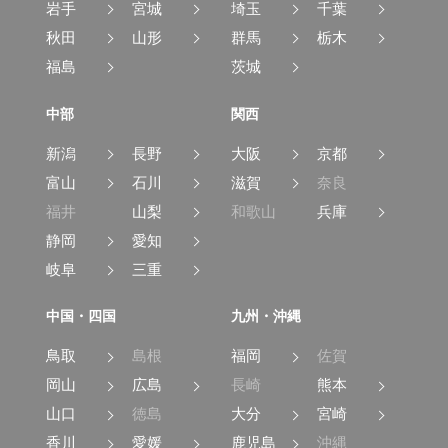
岩手
宮城
埼玉
千葉
秋田
山形
群馬
栃木
福島
茨城
中部
関西
新潟
長野
大阪
京都
富山
石川
滋賀
奈良
福井
山梨
和歌山
兵庫
静岡
愛知
岐阜
三重
中国・四国
九州・沖縄
鳥取
島根
福岡
佐賀
岡山
広島
長崎
熊本
山口
徳島
大分
宮崎
香川
愛媛
鹿児島
沖縄