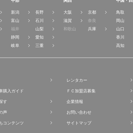
中部
関西
中国・四
新潟
長野
大阪
京都
鳥取
富山
石川
滋賀
奈良
岡山
福井
山梨
和歌山
兵庫
山口
静岡
愛知
香川
岐阜
三重
高知
レンタカー
車購入ガイド
ＦＣ加盟店募集
探す
企業情報
の声
お問い合わせ
ちコンテンツ
サイトマップ