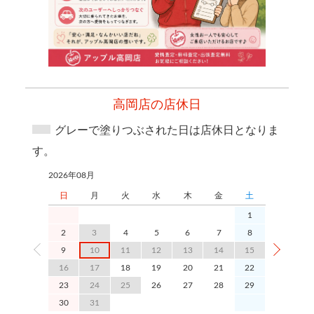
高岡店の店休日
グレーで塗りつぶされた日は店休日となりま
す。
2026年08月
2026年09月
日
月
火
水
木
金
土
日
1
2
3
4
5
6
7
8
6
9
10
11
12
13
14
15
13
1
16
17
18
19
20
21
22
20
2
23
24
25
26
27
28
29
27
2
30
31