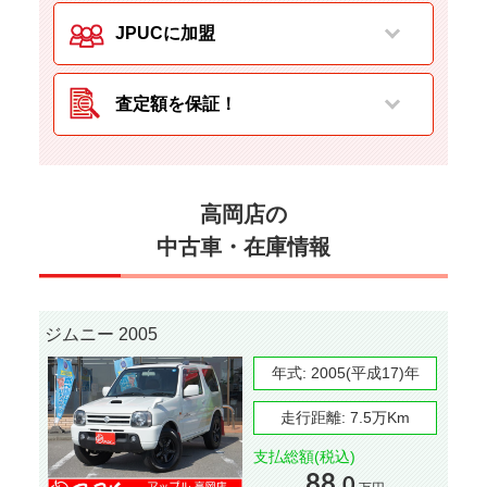
JPUCに加盟
査定額を保証！
高岡店の
中古車・在庫情報
ジムニー 2005
年式:
2005(平成17)年
走行距離:
7.5万Km
支払総額(税込)
88.
0