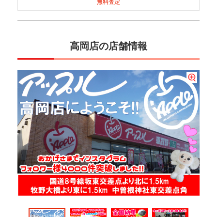
無料査定
高岡店の店舗情報
アップル高岡店のInstagramが好評いただいております。2025年4月現在で4000件
アップル高岡店の販売車両はほとんどが直接当店にて買取させていただいたお車中
小さなお子様連れの方も安心のキッズスペースご用意いたしました。時々帰りたく
ぜひこのページの「お客様の声」も見てみて下さい。またGoogleマップの口コミも
顧客満足度・優良店として表彰されております。もちろん、これにおごること無く
のフォロワー様にご支持いただいております。ぜひこの機会にフォローしてくれま
心に販売しております。そのため、どのような乗り方をしてこられたのか？禁煙車
なくなるお子様もいらっしゃるとかいらっしゃらないとか・・・。是非一度ご来店
見てみて下さい。もし良かったらご来店後にどちらもご記入お願い致します。良い
お客様が満足していただけるよう日々精進させていただいております。お気軽にお
せんか？していただけ…
なのか喫煙車両なのか、ペットの同乗歴…
お待ちしております。
声も不満の声も私達の仕事のやり…
問い合わせください。