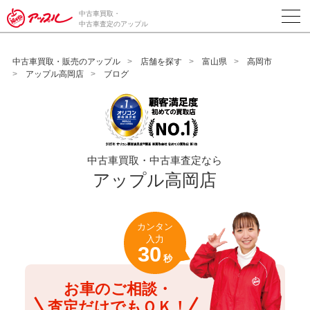
/*ABテスト_新規査定フォームの為のCVボタン*/
中古車買取・
中古車査定のアップル
中古車買取・販売のアップル
店舗を探す
富山県
高岡市
アップル高岡店
ブログ
中古車買取・中古車査定なら
アップル高岡店
カンタン
入力
30
秒
お車のご相談・
査定だけでもＯＫ！