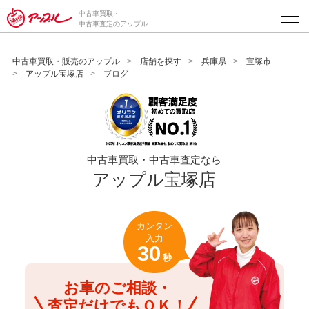
/*ABテスト_新規査定フォームの為のCVボタン*/
中古車買取・
中古車査定のアップル
中古車買取・販売のアップル
店舗を探す
兵庫県
宝塚市
アップル宝塚店
ブログ
中古車買取・中古車査定なら
アップル宝塚店
カンタン
入力
30
秒
お車のご相談・
査定だけでもＯＫ！