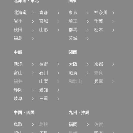
北海道・東北
関東
北海道
青森
東京
神奈川
岩手
宮城
埼玉
千葉
秋田
山形
群馬
栃木
福島
茨城
中部
関西
新潟
長野
大阪
京都
富山
石川
滋賀
奈良
福井
山梨
和歌山
兵庫
静岡
愛知
岐阜
三重
中国・四国
九州・沖縄
鳥取
島根
福岡
佐賀
岡山
広島
長崎
熊本