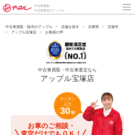
/*ABテスト_新規査定フォームの為のCVボタン*/
中古車買取・
中古車査定のアップル
中古車買取・販売のアップル
店舗を探す
兵庫県
宝塚市
アップル宝塚店
お客様の声
中古車買取・中古車査定なら
アップル宝塚店
カンタン
入力
30
秒
お車のご相談・
査定だけでもＯＫ！