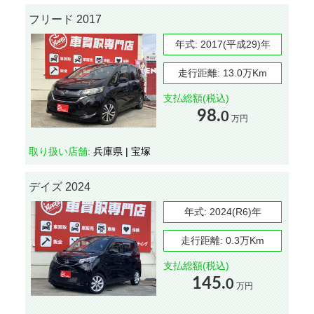
フリード 2017
年式:
2017(平成29)年
走行距離:
13.0万Km
支払総額(税込)
98.
0
万円
取り扱い店舗:
兵庫県 | 宝塚
デイズ 2024
年式:
2024(R6)年
走行距離:
0.3万Km
支払総額(税込)
145.
0
万円