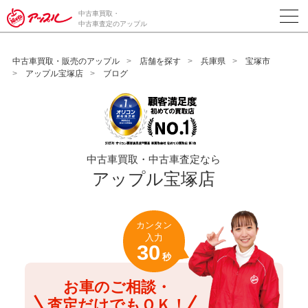
/*ABテスト_新規査定フォームの為のCVボタン*/
中古車買取・
中古車査定のアップル
中古車買取・販売のアップル
店舗を探す
兵庫県
宝塚市
アップル宝塚店
ブログ
中古車買取・中古車査定なら
アップル宝塚店
カンタン
入力
30
秒
お車のご相談・
査定だけでもＯＫ！