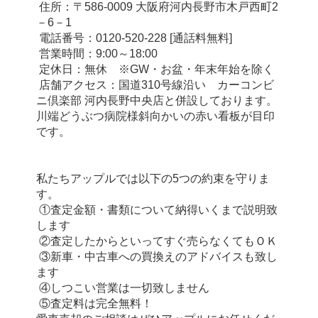
 住所：〒586-0009 大阪府河内長野市木戸西町2
－6－1
 電話番号：0120-520-228 [通話料無料]
 営業時間：9:00～18:00
 定休日：無休　※GW・お盆・年末年始を除く
 店舗アクセス：国道310号線沿い　カーコンビ
ニ倶楽部 河内長野中央店と併設しております。
川端どうぶつ病院様斜向かいの赤い看板が目印
です。
私たちアップルでは以下の5つの約束を守りま
す。
 ①査定金額・書類について納得いくまで説明致
します
 ②査定したからといってすぐ売らなくてもＯＫ
 ③新車・中古車への買換えのアドバイスも致し
ます
 ④しつこい営業は一切致しません
 ⑤査定料は完全無料！