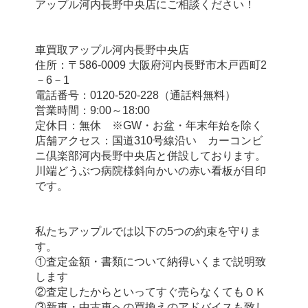
アップル河内長野中央店にご相談ください！
車買取アップル河内長野中央店
住所：〒586-0009 大阪府河内長野市木戸西町2
－6－1
電話番号：0120-520-228（通話料無料）
営業時間：9:00～18:00
定休日：無休　※GW・お盆・年末年始を除く
店舗アクセス：国道310号線沿い　カーコンビ
ニ倶楽部河内長野中央店と併設しております。
川端どうぶつ病院様斜向かいの赤い看板が目印
です。
私たちアップルでは以下の5つの約束を守りま
す。
①査定金額・書類について納得いくまで説明致
します
②査定したからといってすぐ売らなくてもＯＫ
③新車・中古車への買換えのアドバイスも致し