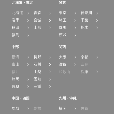
北海道・東北
関東
北海道
青森
東京
神奈川
岩手
宮城
埼玉
千葉
秋田
山形
群馬
栃木
福島
茨城
中部
関西
新潟
長野
大阪
京都
富山
石川
滋賀
奈良
福井
山梨
和歌山
兵庫
静岡
愛知
岐阜
三重
中国・四国
九州・沖縄
鳥取
島根
福岡
佐賀