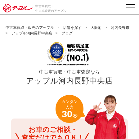
/*ABテスト_新規査定フォームの為のCVボタン*/
中古車買取・
中古車査定のアップル
中古車買取・販売のアップル
店舗を探す
大阪府
河内長野市
アップル河内長野中央店
ブログ
中古車買取・中古車査定なら
アップル河内長野中央店
カンタン
入力
30
秒
お車のご相談・
査定だけでもＯＫ！