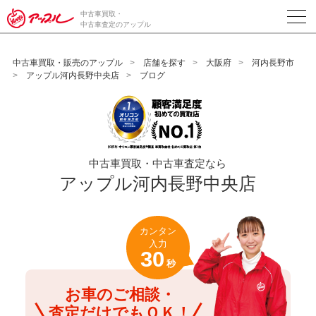
/*ABテスト_新規査定フォームの為のCVボタン*/
中古車買取・
中古車査定のアップル
中古車買取・販売のアップル
店舗を探す
大阪府
河内長野市
アップル河内長野中央店
ブログ
中古車買取・中古車査定なら
アップル河内長野中央店
カンタン
入力
30
秒
お車のご相談・
査定だけでもＯＫ！