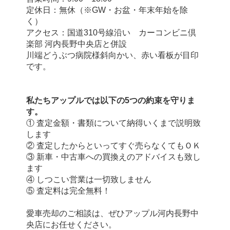
定休日：無休（※GW・お盆・年末年始を除
く）
アクセス：国道310号線沿い　カーコンビニ倶
楽部 河内長野中央店と併設
川端どうぶつ病院様斜向かい、赤い看板が目印
です。
私たちアップルでは以下の5つの約束を守りま
す。
① 査定金額・書類について納得いくまで説明致
します
② 査定したからといってすぐ売らなくてもＯＫ
③ 新車・中古車への買換えのアドバイスも致し
ます
④ しつこい営業は一切致しません
⑤ 査定料は完全無料！
愛車売却のご相談は、ぜひアップル河内長野中
央店にお任せください。