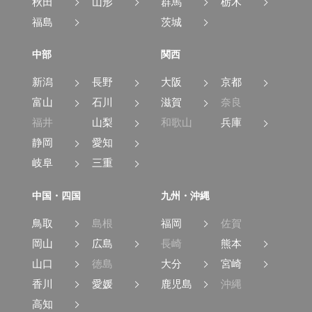
秋田
山形
群馬
栃木
福島
茨城
中部
関西
新潟
長野
大阪
京都
富山
石川
滋賀
奈良
福井
山梨
和歌山
兵庫
静岡
愛知
岐阜
三重
中国・四国
九州・沖縄
鳥取
島根
福岡
佐賀
岡山
広島
長崎
熊本
山口
徳島
大分
宮崎
香川
愛媛
鹿児島
沖縄
高知