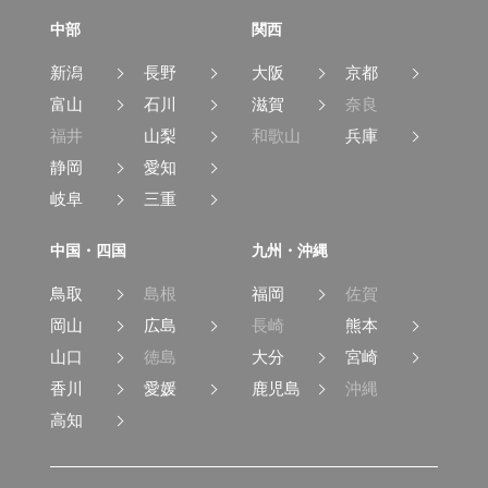
中部
関西
新潟
長野
大阪
京都
富山
石川
滋賀
奈良
福井
山梨
和歌山
兵庫
静岡
愛知
岐阜
三重
中国・四国
九州・沖縄
鳥取
島根
福岡
佐賀
岡山
広島
長崎
熊本
山口
徳島
大分
宮崎
香川
愛媛
鹿児島
沖縄
高知