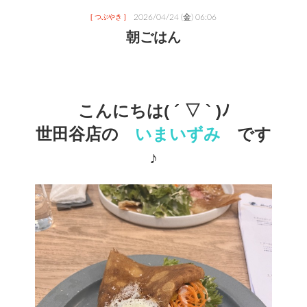
2026/04/24 (金) 06:06
[ つぶやき ]
朝ごはん
こんにちは( ´ ▽ ` )ﾉ
世田谷店の　
いまいずみ
　です
♪