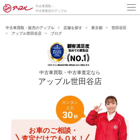
/*ABテスト_新規査定フォームの為のCVボタン*/
中古車買取・
中古車査定のアップル
中古車買取・販売のアップル
店舗を探す
東京都
世田谷区
アップル世田谷店
ブログ
中古車買取・中古車査定なら
アップル世田谷店
カンタン
入力
30
秒
お車のご相談・
査定だけでもＯＫ！