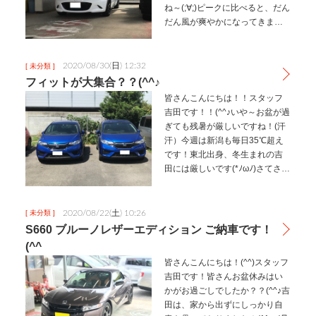
ね～(;∀;)ピークに比べると、だん
だん風が爽やかになってきまし
たね！！オープンカーが楽しい
時期が始まりますよ～！！(^^♪今
回の記事は、タイトルの通りオ
2020/08/30(日) 12:32
[ 未分類 ]
ープンカーの話題ですよ！…
フィットが大集合？？(^^♪
皆さんこんにちは！！スタッフ
吉田です！！(^^♪いや～お盆が過
ぎても残暑が厳しいですね！(汗
汗）今週は新潟も毎日35℃超え
です！東北出身、冬生まれの吉
田には厳しいです(*ﾉωﾉ)さてさて
本日はこんな夏でも快適に毎日
乗れるベストセラーなお車をご
紹介です！！→あ、夏でも快適
2020/08/22(土) 10:26
[ 未分類 ]
に乗れるのは普通の事で…
S660 ブルーノレザーエディション ご納車です！
(^^ゞ
皆さんこんにちは！(^^)スタッフ
吉田です！皆さんお盆休みはい
かがお過ごしでしたか？？(^^♪吉
田は、家から出ずにしっかり自