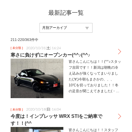
最新記事一覧
211-220/363件中
2020/10/31(土) 16:24
[ 未分類 ]
寒さに負けずにオープンカー(^^♪(^^♪
皆さんこんにちは！！(^^♪スタッ
フ吉田です！！新潟は朝晩の冷
え込みが強くなってまいりまし
た(;∀;)今朝もまさかの、、、
10℃を切っておりました！！冬
の足音が聞こえてきました(・
∀・)東北出身の吉田は、実は冬
も大好きです(^^♪今時期の東北は
もっと寒いですよ!(^^)!(笑)気温は
2020/10/18(日) 16:04
[ 未分類 ]
下がって…
今度は！インプレッサ WRX STIをご納車で
す！！(^^ゞ
皆さんこんにちは！！スタッフ