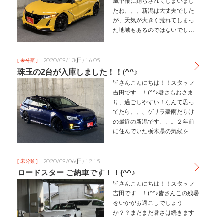
風予報に踊らされてしまいまし
たね、、、新潟は大丈夫でした
が、天気が大きく荒れてしまっ
た地域もあるのではないでしょ
うか。荒天は嫌になっちゃいま
すね。。。(T_T)さてさて、当店
では最近毎週カッコいい車が入
2020/09/13(日) 16:05
[ 未分類 ]
庫しております!(^^)!先…
珠玉の2台が入庫しました！！(^^♪
皆さんこんにちは！！スタッフ
吉田です！！(^^♪暑さもおさま
り、過ごしやすい！なんて思っ
てたら、、、ゲリラ豪雨だらけ
の最近の新潟です。。。２年前
に住んでいた栃木県の気候を思
い出しますね！！!(^^)!今回の内
容は！！昨日珠玉の2台が入庫し
ましたので、ご紹介致しま
2020/09/06(日) 12:15
[ 未分類 ]
す！！(^^ゞ1台目は！！唯一…
ロードスター ご納車です！！(^^♪
皆さんこんにちは！！スタッフ
吉田です！！(^^♪皆さんこの残暑
をいかがお過ごしでしょう
か？？まだまだ暑さは続きます