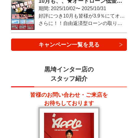
10月も、、★オートローン低金利キャンペーン★さらに自由返済型ローンを追加！！
期間: 2025/10/02〜 2025/10/31
好評につき10月も皆様が3.9％にてオートローン審査可能！！
さらに！！自由返済型ローンの取り扱いを追加★
回数制限、金額条件などはありません！！
キャンペーン一覧を見る
審査はWEBで完結です！！
自宅にいながらとりあえず仮審査だけでも、、OKです★
気になるクルマ、乗りたいクルマがあるのであれば、ぜひこの機会に思い切ってみませんか？！
黒埼インター店の
スタッフ紹介
皆様のお問い合わせ・ご来店を
お待ちしております