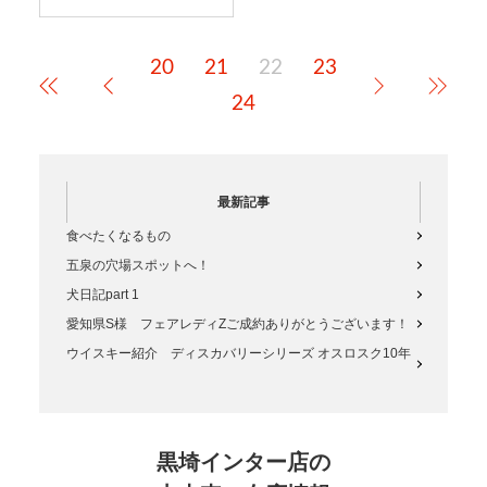
けは8/16（日）より営業致しま
す！期間中は大変ご不便をお掛
け致しますが、何卒、宜しくお
20
21
22
23
願い致しますm(__)m
24
最新記事
食べたくなるもの
五泉の穴場スポットへ！
犬日記part 1
愛知県S様 フェアレディZご成約ありがとうございます！
ウイスキー紹介 ディスカバリーシリーズ オスロスク10年
黒埼インター店の