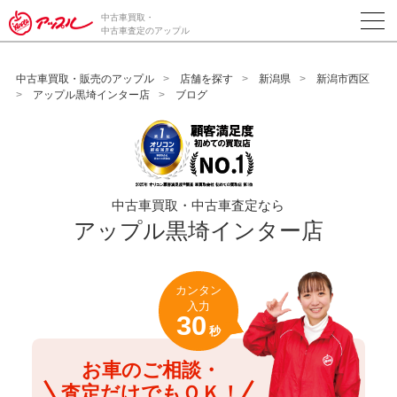
/*ABテスト_新規査定フォームの為のCVボタン*/
中古車買取・
中古車査定のアップル
中古車買取・販売のアップル
店舗を探す
新潟県
新潟市西区
アップル黒埼インター店
ブログ
中古車買取・中古車査定なら
アップル黒埼インター店
カンタン
入力
30
秒
お車のご相談・
査定だけでもＯＫ！