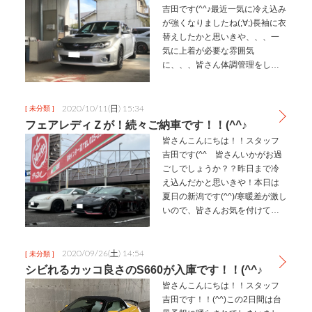
吉田です(^^♪最近一気に冷え込み
が強くなりましたね(;∀;)長袖に衣
替えしたかと思いきや、、、一
気に上着が必要な雰囲気
に、、、皆さん体調管理をしっ
かりお願いします(^^ゞ最近の当
店は、、、楽しい車が続々とご
納車ラッシュになっておりま
2020/10/11(日) 15:34
[ 未分類 ]
す！(^^ゞ昨日は、インプレッ…
フェアレディＺが！続々ご納車です！！(^^♪
皆さんこんにちは！！スタッフ
吉田です(^^ゞ皆さんいかがお過
ごしでしょうか？？昨日まで冷
え込んだかと思いきや！本日は
夏日の新潟です(^^)/寒暖差が激し
いので、皆さんお気を付けてお
過ごし下さい(^^)さてさて本日
は、、、カッコイイ2台をご納車
させて頂きましたので、ご紹介
2020/09/26(土) 14:54
[ 未分類 ]
します！！タイトルの通…
シビれるカッコ良さのS660が入庫です！！(^^♪
皆さんこんにちは！！スタッフ
吉田です！！(^^)この2日間は台