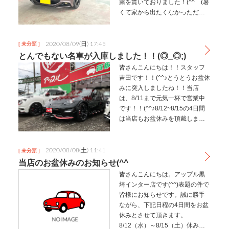
粛を貫いておりました！(^^ゞ(暑
くて家から出たくなかっただけ
です、、、)さてさて、お盆休み
明け一発目の投稿は・・・希少
車ご納車のご報告です！(^^ゞ
2020/08/09(日) 17:45
[ 未分類 ]
S660ブルーノレ…
とんでもない名車が入庫しました！！(◎_◎;)
皆さんこんにちは！！スタッフ
吉田です！！(^^♪とうとうお盆休
みに突入しましたね！！当店
は、8/11まで元気一杯で営業中
です！！(^^♪8/12~8/15の4日間
は当店もお盆休みを頂戴します
m(__)m詳細は前回の記事を見て
頂けると幸いです(^^♪さてさて、
本日！凄まじい車が入庫しまし
2020/08/08(土) 11:41
[ 未分類 ]
たので…
当店のお盆休みのお知らせ(^^ゞ
皆さんこんにちは。アップル黒
埼インター店です(^^)表題の件で
皆様にお知らせです。誠に勝手
ながら、下記日程の4日間をお盆
休みとさせて頂きます。
8/12（水）～8/15（土）休み明