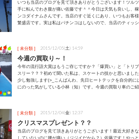
いつも当店のブログを見て頂きありがとうございます！ツルツ
手に転んでわき腹が痛い佐藤です＾＾今日は天気も良いし、稼
ンコダイナムさんです。当店のすぐ近くにあり、いつもお客様
繁盛店です。実は私はパチンコはしないので、当店のティッシ
[ 未分類 ]
2015/12/05(土) 14:59
今週の買取り～！
今年の流行語大賞はもうご存じですか？「爆買い」と「トリプ
スリー？？？初めて聞いた私は、スケートの技かと思いました(^
少し勉強します(>_こんばんわ、先日ヒートテックを自分的に
にのった気がしている小林（知）です。今週の買取り車のご紹
[ 未分類 ]
2015/12/04(金) 12:37
クリスマスプレゼント？？
当店のブログを見て頂きありがとうございます！最近大好きな
していないのに腰が痛い（ジジイだから？）佐藤です！やっと