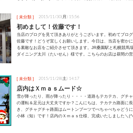
[ 未分類 ]
2015/11/30(月) 15:56
初めまして！佐藤です！
当店のブログを見て頂きありがとうございます。初めてブログ
佐藤です！どうぞ宜しくお願いします。今日は、当店を密かに
る素敵なお店をご紹介させて頂きます。JR桑園駅と札幌競馬
ダイニング太川（たいせん）様です。こちらのお店は昼間の営
[ 未分類 ]
2015/11/28(土) 14:17
店内はＸｍａｓムード☆
雪が降ったり、雨が降ったり・・・・道路もテカテカ、グチャグ
の運転＆足元は大丈夫ですか？こんにちは、テカテカ路面に長
き、グチャグチャ路面はムートンブーツでべちゃべちゃどうに
小林（知）です！店内のＸｍａｓ仕様、完成いたしました＼(^o