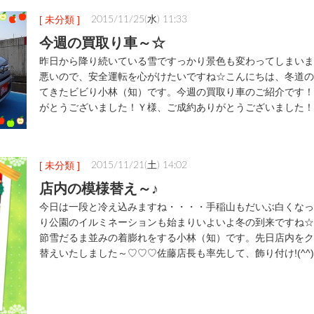
[ 未分類 ]
2015/11/25(水) 11:33
今週の買取り車～☆
昨日から降り続いている雪ですっかり景色も変わってしまいま
悪いので、安全運転を心がけたいですね☆こんにちは、冬道の
てきたビビり小林（知）です。今週の買取り車のご紹介です！
がとうございました！Ｙ様、ご成約ありがとうございました！
[ 未分類 ]
2015/11/21(土) 14:02
店内の模様替え～♪
今日は一段と冷え込みますね・・・・手稲山もだいぶ白くなって
り公園のイルミネーションも始まりいよいよ冬の到来ですね☆
節雪だるま並みの着膨れをする小林（知）です。先日店内をク
替えいたしました～♡♡♡佐藤店長も率先して、飾り付け!(^^)