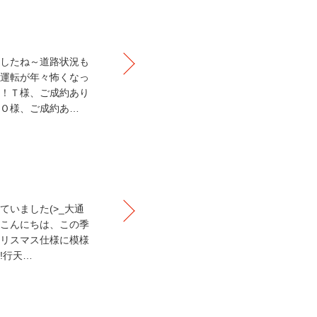
したね～道路状況も
運転が年々怖くなっ
！Ｔ様、ご成約あり
Ｏ様、ご成約あ…
いました(>_大通
こんにちは、この季
リスマス仕様に模様
!行天…