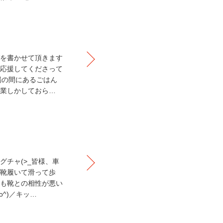
を書かせて頂きます
応援してくださって
場の間にあるごはん
業しかしておら…
チャ(>_皆様、車
靴履いて滑って歩
も靴との相性が悪い
^)／キッ…