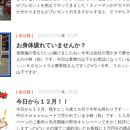
がプレゼントを抱えてやってきました！スノーマンがデカイの
か分かりませんがプレゼントの大きさからすると、どうやらス
[ 未分類 ]
2015/12/02(水) 17:09
お身体疲れていませんか？
道路脇の雪もだいぶ融けましたね～今年は会社の雪かきで痩せ
えの小林（知）です。今日は業務の山下がお世話になっている
↓↓↓↓↓ＫＧセントラル整骨院さんです＼(^o^)／今年、スカ
山下ですが…
[ 未分類 ]
2015/12/01(火) 18:28
今日から１２月！！
今日から１２月。残すところ後１カ月で今年も終わりです・・
中のＸｍａｓｍムードで浮かれている小林（知）です。１２月
ペーンのご案内☆先月開催の即決キャンペーンですがご好評に
します＼(^o^)／その場でご成約頂いたお客様に１万円分の商