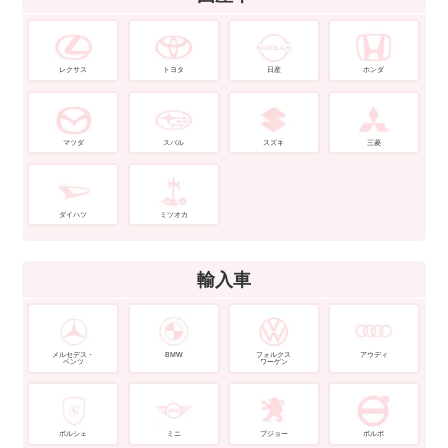
レクサス
トヨタ
日産
ホンダ
マツダ
スバル
スズキ
三菱
ダイハツ
ミツオカ
輸入車
メルセデス・
BMW
フォルクス
アウディ
ベンツ
ワーゲン
ポルシェ
ミニ
プジョー
ボルボ