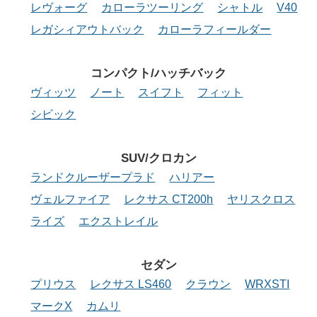
レヴォーグ
カローラツーリング
シャトル
V40
レガシィアウトバック
カローラフィールダー
コンパクト/
ハッチバック
ヴィッツ
ノート
スイフト
フィット
シビック
SUV/クロカン
ランドクルーザープラド
ハリアー
ヴェルファイア
レクサス CT200h
ヤリスクロス
ライズ
エクストレイル
セダン
プリウス
レクサス LS460
クラウン
WRXSTI
マークX
カムリ