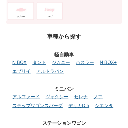
シボレー
ジープ
車種から探す
軽自動車
N BOX
タント
ジムニー
ハスラー
N BOX+
エブリイ
アルトラバン
ミニバン
アルファード
ヴォクシー
セレナ
ノア
ステップワゴンスパーダ
デリカD:5
シエンタ
ステーション
ワゴン