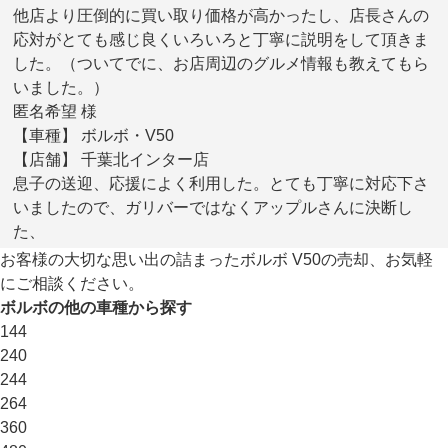
他店より圧倒的に買い取り価格が高かったし、店長さんの
応対がとても感じ良くいろいろと丁寧に説明をして頂きま
した。（ついてでに、お店周辺のグルメ情報も教えてもら
いました。）
匿名希望 様
【車種】 ボルボ・V50
【店舗】 千葉北インター店
息子の送迎、応援によく利用した。とても丁寧に対応下さ
いましたので、ガリバーではなくアップルさんに決断し
た、
お客様の大切な思い出の詰まったボルボ V50の売却、お気軽
にご相談ください。
ボルボの他の車種から探す
144
240
244
264
360