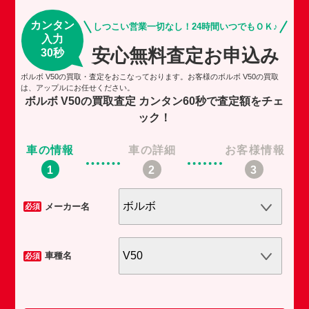
カンタン
しつこい営業一切なし！24時間いつでもＯＫ♪
入力
安心無料査定お申込み
30秒
ボルボ V50の買取・査定をおこなっております。お客様のボルボ V50の買取
は、アップルにお任せください。
ボルボ V50の買取査定
カンタン60秒で査定額をチェ
ック！
車の情報
車の詳細
お客様情報
車
メーカー名
必須
必須
車種名
必須
必須
任