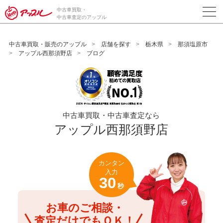
/*ABテスト_新規査定フォームの為のCVボタン*/
中古車買取・
中古車査定のアップル
中古車買取・販売のアップル
店舗を探す
栃木県
那須塩原市
アップル西那須野店
ブログ
中古車買取・中古車査定なら
アップル西那須野店
カンタン
入力
30
秒
お車のご相談・
査定だけでもＯＫ！