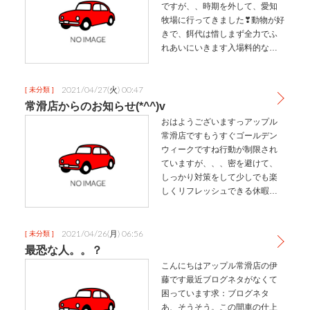
ですが、、時期を外して、愛知
牧場に行ってきました❣動物が好
きで、餌代は惜しまず全力でふ
れあいにいきます入場料的なも
のが300円となんとコスパの良い
場所なの！？とワクワクが止ま
りませんでした馬、羊、牛など
2021/04/27(火) 00:47
[ 未分類 ]
など多くの動物がいましたがう
常滑店からのお知らせ(*^^)v
さぎ…
おはようございますっアップル
常滑店ですもうすぐゴールデン
ウィークですね行動が制限され
ていますが、、、密を避けて、
しっかり対策をして少しでも楽
しくリフレッシュできる休暇に
しましょうね☕そしてそして少し
早いですが、常滑店の5月の営業
カレンダーです5月3日(月)から5
2021/04/26(月) 06:56
[ 未分類 ]
月6日(木)までお休みです5月…
最恐な人。。？
こんにちはアップル常滑店の伊
藤です最近ブログネタがなくて
困っています求：ブログネタ
あ、そうそう。この間車の仕上