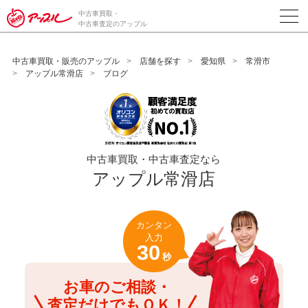
/*ABテスト_新規査定フォームの為のCVボタン*/
中古車買取・
中古車査定のアップル
中古車買取・販売のアップル
店舗を探す
愛知県
常滑市
アップル常滑店
ブログ
中古車買取・中古車査定なら
アップル常滑店
カンタン
入力
30
秒
お車のご相談・
査定だけでもＯＫ！