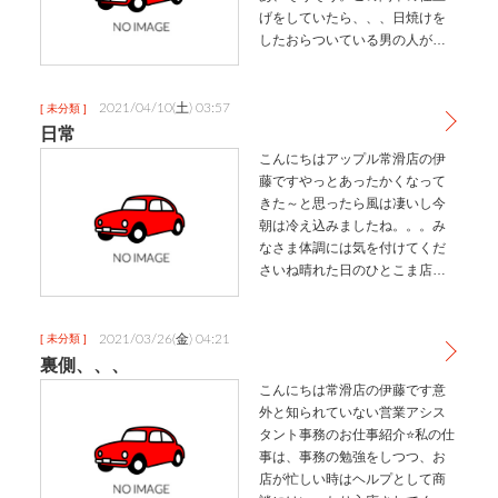
げをしていたら、、、日焼けを
したおらついている男の人が勢
いよくお店に入ってきましたそ
の方というのは、、常滑店、碧
南店を司るお方岩見マネージャ
2021/04/10(土) 03:57
[ 未分類 ]
ーでした‍♀️まだ4月なのに日焼け
日常
してて黒…
こんにちはアップル常滑店の伊
藤ですやっとあったかくなって
きた～と思ったら風は凄いし今
朝は冷え込みましたね。。。み
なさま体調には気を付けてくだ
さいね晴れた日のひとこま店
長、営業さん総出で展示車の洗
車時々私も洗車しているのでぜ
ひ応援をお願いします(笑)事務所
2021/03/26(金) 04:21
[ 未分類 ]
でふとなにか視線？のようなも
裏側、、、
のを感じ目…
こんにちは常滑店の伊藤です意
外と知られていない営業アシス
タント事務のお仕事紹介⭐私の仕
事は、事務の勉強をしつつ、お
店が忙しい時はヘルプとして商