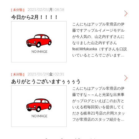
くてひとりの敵倒すのに何回も
やられて、なん十分もかかりま
2021/02/01(月) 08:58
[ 未分類 ]
すなので割りとすぐ飽きてたの
今日から2月！！！！
ですが…
こんにちはアップル常滑店の伊
藤ですアップルイメージモデル
が今人気の、山之内すずさんに
なりました山之内すずさん
feat.Mrfukuoka（すずさんを口説
いているところでございます）
ばりばりの関西弁を喋らはる、
神戸の方らしいですね～～神戸
といえば、私はバイトしたり遊
2021/01/29(金) 02:31
[ 未分類 ]
びによく行っていたのでとて
ありがとうございますぅぅぅう
も…
こんにちはアップル常滑店の伊
藤ですな～～んと光栄な出来事
がっブログといえばこのお方と
いえる程毎回笑いを提供してく
ださる岐阜21号店の片岡スタッ
フが常滑店のスタッフ紹介をし
て下さいました名前が変わって
いたり国籍が違ったり美化され
ていたり、、とおもしろいので