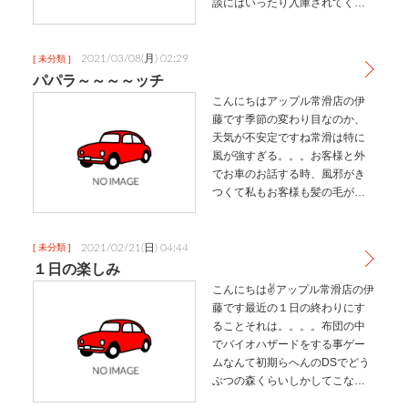
談にはいったり入庫されてくる
車の仕上げ✨をしたりそして、ネ
ットに掲載する写真を撮影した
り、、、まだまだオールマイテ
2021/03/08(月) 02:29
[ 未分類 ]
ィーな人間になるには程遠いで
パパラ～～～～ッチ
すがなれ…
こんにちはアップル常滑店の伊
藤です季節の変わり目なのか、
天気が不安定ですね常滑は特に
風が強すぎる。。。お客様と外
でお車のお話する時、風邪がき
つくて私もお客様も髪の毛がボ
ッサボサになるのはさすがに困
りましたですが１年に1度見れる
かどうかわからない姿をパパラ
2021/02/21(日) 04:44
[ 未分類 ]
ッチ休日はBBQしがちなナガシ
１日の楽しみ
マ店長(…
こんにちは✌アップル常滑店の伊
藤です‍最近の１日の終わりにす
ることそれは。。。。布団の中
でバイオハザードをする事ゲー
ムなんて初期らへんのDSでどう
ぶつの森くらいしかしてこなか
った私が敵を倒すゲームは難し