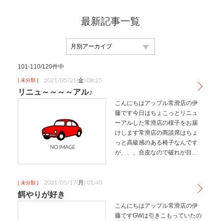
最新記事一覧
101-110/120件中
2021/05/21(金) 08:25
[ 未分類 ]
リニュ～～～～アル♪
こんにちはアップル常滑店の伊
藤です今日はちょこっとリニュ
ーアルした常滑店の様子をお届
けします常滑店の商談席はちょ
っと高級感のある椅子なんです
が、、、合皮なので破れが目立
つように。。。なのでぜ～んぶ
新しくしちゃいまし
た‍♀️‍♂️✨BEFORE …
2021/05/17(月) 01:40
[ 未分類 ]
餌やりが好き
こんにちはアップル常滑店の伊
藤ですGWは引きこもっていたの