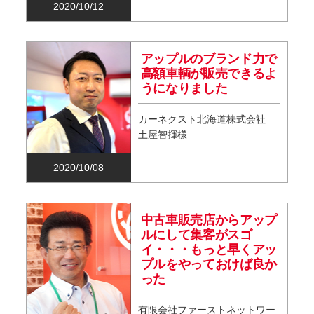
2020/10/12
アップルのブランド力で
高額車輌が販売できるよ
うになりました
カーネクスト北海道株式会社
土屋智揮様
2020/10/08
中古車販売店からアップ
ルにして集客がスゴ
イ・・・もっと早くアッ
プルをやっておけば良か
った
有限会社ファーストネットワー