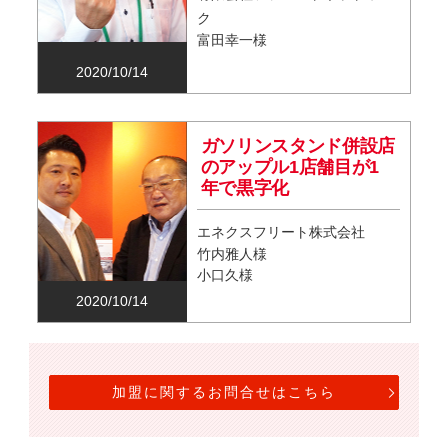
ク
富田幸一様
2020/10/14
ガソリンスタンド併設店
のアップル1店舗目が1
年で黒字化
エネクスフリート株式会社
竹内雅人様
小口久様
2020/10/14
加盟に関するお問合せはこちら