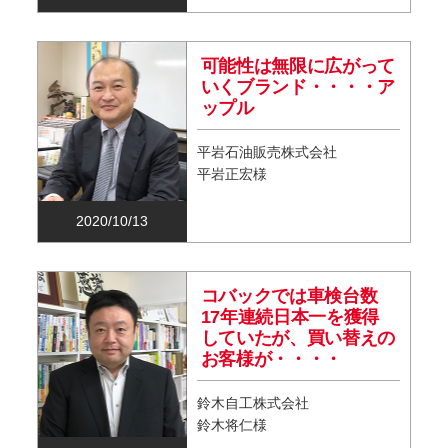
可能性は無限に広がって
いくブランド・・・・ア
ップル
平岩石油販売株式会社
平岩正宏様
2020/10/13
コバックでは車検台数
17年連続日本一を獲得
していたが、買い替えの
お客様が・・・・
鈴木自工株式会社
鈴木将仁様