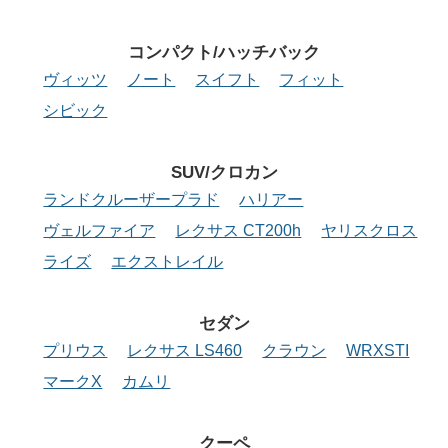
コンパクト/
ハッチバック
ヴィッツ
ノート
スイフト
フィット
シビック
SUV/クロカン
ランドクルーザープラド
ハリアー
ヴェルファイア
レクサス CT200h
ヤリスクロス
ライズ
エクストレイル
セダン
プリウス
レクサス LS460
クラウン
WRXSTI
マークX
カムリ
クーペ