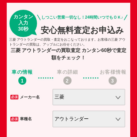
カンタン
しつこい営業一切なし！24時間いつでもＯＫ♪
入力
安心無料査定お申込み
30秒
三菱 アウトランダーの買取・査定をおこなっております。お客様の三菱 アウ
トランダーの買取は、アップルにお任せください。
三菱 アウトランダーの買取査定
カンタン60秒で査定
額をチェック！
車の情報
車の詳細
お客様情報
車
メーカー名
必須
必須
車種名
必須
必須