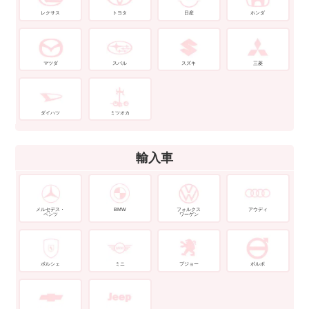
レクサス
トヨタ
日産
ホンダ
マツダ
スバル
スズキ
三菱
ダイハツ
ミツオカ
輸入車
メルセデス・
BMW
フォルクス
アウディ
ベンツ
ワーゲン
ポルシェ
ミニ
プジョー
ボルボ