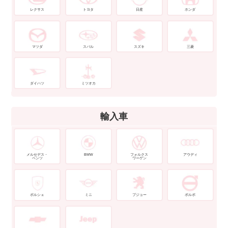
レクサス
トヨタ
日産
ホンダ
マツダ
スバル
スズキ
三菱
ダイハツ
ミツオカ
輸入車
メルセデス・
BMW
フォルクス
アウディ
ベンツ
ワーゲン
ポルシェ
ミニ
プジョー
ボルボ