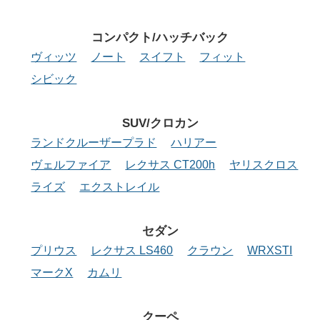
コンパクト/
ハッチバック
ヴィッツ
ノート
スイフト
フィット
シビック
SUV/クロカン
ランドクルーザープラド
ハリアー
ヴェルファイア
レクサス CT200h
ヤリスクロス
ライズ
エクストレイル
セダン
プリウス
レクサス LS460
クラウン
WRXSTI
マークX
カムリ
クーペ