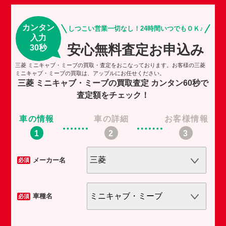
カンタン
しつこい営業一切なし！24時間いつでもＯＫ♪
入力
安心無料査定お申込み
30秒
三菱 ミニキャブ・ミーブの買取・査定をおこなっております。お客様の三菱
ミニキャブ・ミーブの買取は、アップルにお任せください。
三菱 ミニキャブ・ミーブの買取査定
カンタン60秒で
査定額をチェック！
車の情報
車の詳細
お客様情報
車
メーカー名
必須
必須
車種名
必須
必須