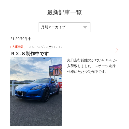
最新記事一覧
21-30/79件中
2023/07/22(土) 17:17
[ 入庫情報 ]
ＲＸ-８制作中です
先日走行距離の少ないＲＸ-８が
入荷致しました。スポーツ走行
仕様にただ今制作中です。