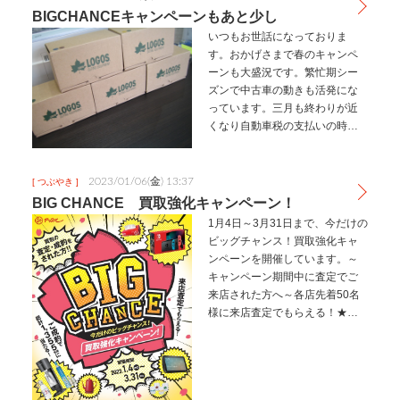
BIGCHANCEキャンペーンもあと少し
いつもお世話になっておりま
す。おかげさまで春のキャンペ
ーンも大盛況です。繁忙期シー
ズンで中古車の動きも活発にな
っています。三月も終わりが近
くなり自動車税の支払いの時期
になってきました。お乗りにな
っていないお車はありません
か。自動車税の支払いが発生す
2023/01/06(金) 13:37
[ つぶやき ]
る前にお車の売却などを考えて
BIG CHANCE 買取強化キャンペーン！
いらっしゃる方は…
1月4日～3月31日まで、今だけの
ビッグチャンス！買取強化キャ
ンペーンを開催しています。～
キャンペーン期間中に査定でご
来店された方へ～各店先着50名
様に来店査定でもらえる！★アッ
プルオリジナルBOXティッシュ1
箱～さらに、キャンペーン期間
中にご成約を頂けた方～ご成約
で当たる！（かも）★A賞N…