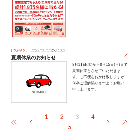
ションカメラやテントなど素敵
な賞品が当たります。この機会
にぜひ！詳細はＨＰ、店頭スタ
ッフまで。
2022/08/10(水) 13:37
[ つぶやき ]
夏期休業のお知らせ
8月11日(木)から8月15日(月)まで
夏期休業とさせていただきま
す。ご不便をおかけ致しますが
何卒ご理解賜りますようお願い
申し上げます。
1
2
3
4
5