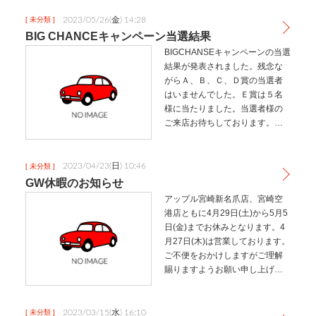
2023/05/26(金) 14:28
[ 未分類 ]
BIG CHANCEキャンペーン当選結果
BIGCHANSEキャンペーンの当選
結果が発表されました。残念な
がらＡ、Ｂ、Ｃ、Ｄ賞の当選者
はいませんでした。Ｅ賞は５名
様に当たりました。当選者様の
ご来店お待ちしております。当
選者様との受け渡しのお写真が
アップできましたら掲載させて
いただこうかと思います。
2023/04/23(日) 10:46
[ 未分類 ]
GW休暇のお知らせ
アップル宮崎新名爪店、宮崎空
港店ともに4月29日(土)から5月5
日(金)までお休みとなります。4
月27日(木)は営業しております。
ご不便をおかけしますがご理解
賜りますようお願い申し上げま
す。詳しくはＨＰカレンダーを
ご覧ください。
2023/03/15(水) 16:10
[ 未分類 ]