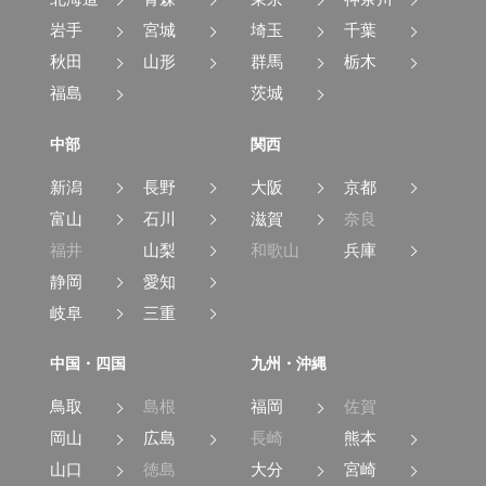
岩手
宮城
埼玉
千葉
秋田
山形
群馬
栃木
福島
茨城
中部
関西
新潟
長野
大阪
京都
富山
石川
滋賀
奈良
福井
山梨
和歌山
兵庫
静岡
愛知
岐阜
三重
中国・四国
九州・沖縄
鳥取
島根
福岡
佐賀
岡山
広島
長崎
熊本
山口
徳島
大分
宮崎