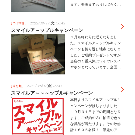
ます。発表までもうしばらくお
待ちください。
2022/09/27(火) 16:42
[ つぶやき ]
スマイルア～ップルキャンペーン
９月も終わりに近くなりまし
た。スマイルア～ップルキャン
ペーンも折り返し地点になりま
した。ご成約プレゼントですが
当店の１番人気はワイヤレスイ
ヤホンとなっています。全国抽
選で狭き門かとは思いますが、
当たりますよう祈りを込めて本
社に送らせていただきますね。
2022/09/02(金) 09:47
[ 未分類 ]
Ｅ賞のマグカップは各店舗６名
スマイルア～～～ップルキャンペーン
様に必ず当たり…
本日よりスマイルア～ップルキ
ャンペーンがはじまりました。
１０月３１日までの期間となり
ます。ご成約の方に抽選で色々
な賞品が当たります。その数総
計１６０５名様！！話題のアク