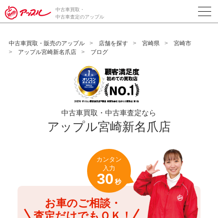
/*ABテスト_新規査定フォームの為のCVボタン*/
中古車買取・
中古車査定のアップル
中古車買取・販売のアップル
店舗を探す
宮崎県
宮崎市
アップル宮崎新名爪店
ブログ
中古車買取・中古車査定なら
アップル宮崎新名爪店
カンタン
入力
30
秒
お車のご相談・
査定だけでもＯＫ！