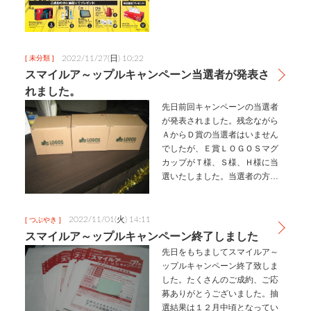
2022/11/27(日) 10:22
[ 未分類 ]
スマイルア～ップルキャンペーン当選者が発表さ
れました。
先日前回キャンペーンの当選者
が発表されました。残念ながら
ＡからＤ賞の当選者はいません
でしたが、Ｅ賞ＬＯＧＯＳマグ
カップがＴ様、Ｓ様、Ｈ様に当
選いたしました。当選者の方に
はお電話にて連絡させていただ
きます。受け取り時に可能な方
は写真撮影をさせていただきた
2022/11/01(火) 14:11
[ つぶやき ]
く思います。撮影の様子はブロ
スマイルア～ップルキャンペーン終了しました
グに掲載させ…
先日をもちましてスマイルア～
ップルキャンペーン終了致しま
した。たくさんのご成約、ご応
募ありがとうございました。抽
選結果は１２月中頃となってい