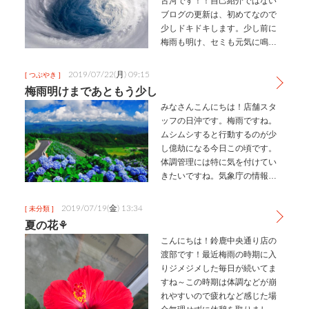
古河です！！自己紹介ではない
ブログの更新は、初めてなので
少しドキドキします。少し前に
梅雨も明け、セミも元気に鳴き
出して、夏が来たなぁ～なんて
感じていたんですが、すぐに台
2019/07/22(月) 09:15
[ つぶやき ]
風が来てしまいました。台風の
梅雨明けまであともう少し
名前は「ナーリー」いつも台風
みなさんこんにちは！店舗スタ
が来ると名…
ッフの日沖です。梅雨ですね。
ムシムシすると行動するのが少
し億劫になる今日この頃です。
体調管理には特に気を付けてい
きたいですね。気象庁の情報に
よると東海地方の梅雨明けは、
平年7月21日ごろだそうです。ち
2019/07/19(金) 13:34
[ 未分類 ]
なみに、昨年の梅雨明は7月9日
夏の花⚘
でした。自然環境のことなの
こんにちは！鈴鹿中央通り店の
で、予測…
渡部です！最近梅雨の時期に入
りジメジメした毎日が続いてま
すね～この時期は体調などが崩
れやすいので疲れなど感じた場