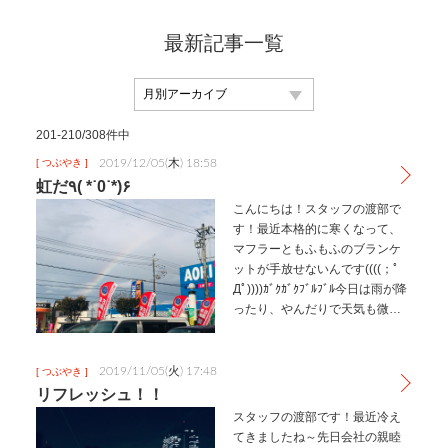
最新記事一覧
201-210/308件中
2019/12/05(木) 18:58
[ つぶやき ]
虹だ٩( *˙0˙*)۶
こんにちは！スタッフの渡部で
す！最近本格的に寒くなって、
マフラーともふもふのブランケ
ットが手放せないんです((((；ﾟ
Дﾟ))))ｶﾞｸｶﾞｸﾌﾞﾙﾌﾞﾙ今日は雨が降
ったり、やんだりで天気も微妙
でしたよね(⌒-⌒;)実はちゃっか
りやんだ時に虹が出てたので写
真を撮ったんです(๑•᎑•๑)♬*゜…
2019/11/05(火) 17:48
[ つぶやき ]
リフレッシュ！！
スタッフの渡部です！最近冷え
てきましたね～先日会社の親睦