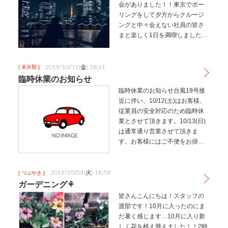
会がありました！！東京でボー
リングをして夕方からクルージ
ングと中々会えない社員の皆さ
まと楽しく1日を満喫しました
(^▽^)/ボーリングでは人生で3回
目でしたので下手過ぎてガータ
ーばっかりでした(ノД`)・゜・。
2019/10/11(金) 18:41
[ 未分類 ]
夜はロマンチックな夜景が素…
臨時休業のお知らせ
臨時休業のお知らせ台風19号接
近に伴い、10/12(土)はお客様、
従業員の安全対応のため臨時休
業とさせて頂きます。10/13(日)
は通常通り営業させて頂きま
す。お客様にはご不便をお掛け
致しますが、予めご了承願いま
す。
2019/10/01(火) 18:58
[ つぶやき ]
ガーデニング⚘
皆さんこんにちは！スタッフの
渡部です！10月に入ったのにま
だ暑く感じます…10月に入り新
しく花を植え替えました！！2時