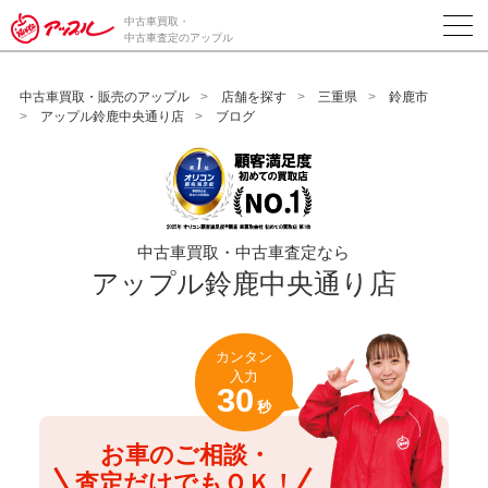
/*ABテスト_新規査定フォームの為のCVボタン*/
中古車買取・
中古車査定のアップル
中古車買取・販売のアップル
店舗を探す
三重県
鈴鹿市
アップル鈴鹿中央通り店
ブログ
中古車買取・中古車査定なら
アップル鈴鹿中央通り店
カンタン
入力
30
秒
お車のご相談・
査定だけでもＯＫ！