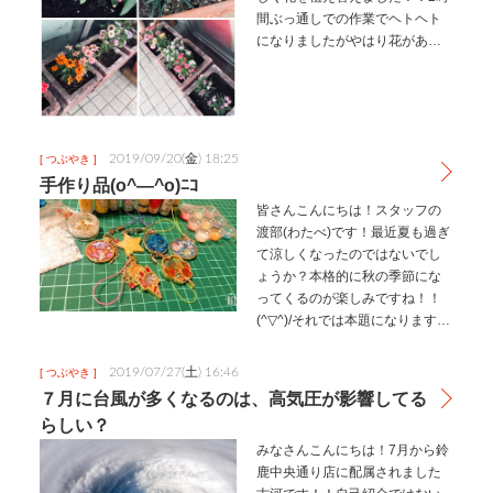
間ぶっ通しでの作業でヘトヘト
になりましたがやはり花がある
とお店が明るくなりますね(^▽^)/
ご来店する際見て頂けると嬉し
いです。えへへ(〃´∪｀〃)ゞ
2019/09/20(金) 18:25
[ つぶやき ]
手作り品(o^―^o)ﾆｺ
皆さんこんにちは！スタッフの
渡部(わたべ)です！最近夏も過ぎ
て涼しくなったのではないでし
ょうか？本格的に秋の季節にな
ってくるのが楽しみですね！！
(^▽^)/それでは本題になりますが
最近アクセサリー作りにはまっ
てストラップなど作っているん
2019/07/27(土) 16:46
[ つぶやき ]
です(⌒∇⌒)以前店舗でのお祭り
７月に台風が多くなるのは、高気圧が影響してる
の時にもお客様に喜んでも…
らしい？
みなさんこんにちは！7月から鈴
鹿中央通り店に配属されました