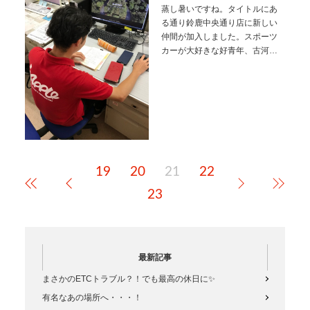
蒸し暑いですね。タイトルにあ
る通り鈴鹿中央通り店に新しい
仲間が加入しました。スポーツ
カーが大好きな好青年、古河君
です。今彼は、S660に夢中で
す。ぜひご来店の際は、彼とス
ポーツカー談義に花をさかせて
みてはいかがでしょうか？いず
れ、本人か…
19
20
21
22
23
最新記事
まさかのETCトラブル？！でも最高の休日に✨
有名なあの場所へ・・・！