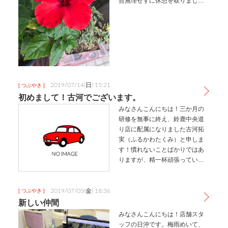
合無理せずに休憩を取りましょ
う！さて本題なのですが先日店
舗で育てているハイビスカスが
キレイに咲きました！真っ赤な
花びらキレイですよね！まだつ
ぼみのものも…
2019/07/14(日) 15:21
[ つぶやき ]
初めまして！古河でございます。
みなさんこんにちは！三か月の
研修を無事に終え、鈴鹿中央道
り店に配属になりました古河拓
実（ふるかわたくみ）と申しま
す！慣れないことばかりではあ
りますが、精一杯頑張っていき
ます！簡単にですが、自己紹介
をさせていただきます！出身は
三重県の四日市です。東京に
2019/07/05(金) 18:36
[ つぶやき ]
は、25歳になるまで一度も行っ
新しい仲間
たことがなか…
みなさんこんにちは！店舗スタ
ッフの日沖です。梅雨めいて、