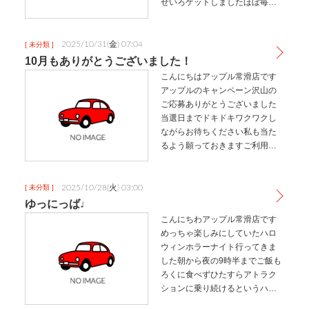
せいろゲットしましたほぼ毎日
蒸しまくりです仕事終わりのご
飯作りが超楽になりましたま
だ、凝ったものは作れていない
2025/10/31(金) 07:04
[ 未分類 ]
のでせいろ極めていきますそし
10月もありがとうございました！
て、気になって…
こんにちはアップル常滑店です
アップルのキャンペーン沢山の
ご応募ありがとうございました
当選日までドキドキワクワクし
ながらお待ちください私も当た
るよう願っておきますご利用日
は少し前ですが、、、嬉しいア
ンケートありがとうございます
今までいただいたアンケートや
2025/10/28(火) 03:00
[ 未分類 ]
お手紙は大切に保管しています
ゆっにっば♩
ご協力いただ…
こんにちわアップル常滑店です
めっちゃ楽しみにしていたハロ
ウィンホラーナイト行ってきま
した朝から夜の9時半までご飯も
ろくに食べずひたすらアトラク
ションに乗り続けるというハー
ドな遊び方ジュラパ好きすぎて4