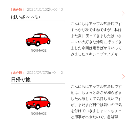
回乗りました今行くと、夜は真
っ暗になるので本当に何も見え
2025/10/15(水) 05:43
[ 未分類 ]
ず急に落ちるのでおもしろいで
はいさ～～い
す・ニン…
こんにちはアップル常滑店です
すっかり秋ですねですが、私は
また夏に戻ってきましたはいさ
～～い大好きな沖縄に行ってき
ました今回は定番ばかりいって
みましたメキシコブエノチキン
88ステーキアグーしゃぶしゃぶ
みるく
VISTACLUBKOURISHRIMPさん
2025/09/07(日) 04:42
[ 未分類 ]
ぴん茶はコカ・コーラがいちば
日帰り旅
んすきシークワー…
こんにちはアップル常滑店です
朝は、ちょっと暑さが和らぎま
したね涼しくて気持ち良いです
が、まだまだ日中は暑いので気
を付けていきましょ～～ちょっ
と用事が出来たので、急遽弾丸
日帰り九州してきました天気怪
しい、、、朝6時半に家出て、早
朝便で福岡にこの看板を見ると