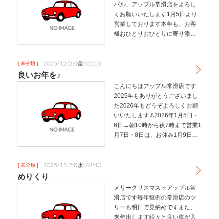
バル、アップル常滑店をよろし
くお願いいたします1月5日より
営業しております本年も、お客
様おひとりおひとりに寄り添え
るよう努めてまいりますどうぞ
よろしくお願いいたします
2025/12/26(金) 05:15
[ 未分類 ]
良いお年を♪
こんにちはアップル常滑店です
2025年もありがとうございまし
た2026年もどうぞよろしくお願
いいたします⚓2026年1月5日・
6日→朝10時から夜7時まで営業1
月7日・8日は、お休み1月9日よ
り通常営業また、お休み期間に
いただいたお問い合わせは順に
ご連絡します2026年も素敵なお
2025/12/24(水) 04:40
[ 未分類 ]
客様、お車に…
めりくり
メリークリスマスッアップル常
滑店です毎年恒例の常滑店のツ
リーも明日で見納めですまた、
来年出します続々と良い車が入