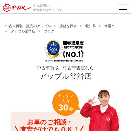
/*ABテスト_新規査定フォームの為のCVボタン*/
中古車買取・
中古車査定のアップル
中古車買取・販売のアップル
店舗を探す
愛知県
常滑市
アップル常滑店
ブログ
中古車買取・中古車査定なら
アップル常滑店
カンタン
入力
30
秒
お車のご相談・
査定だけでもＯＫ！