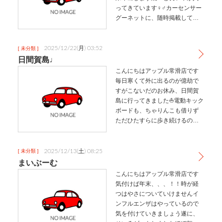
ってきています‍♀️‍♂️カーセンサー
グーネットに、随時掲載してい
ますまた、掲載前の車両はチラ
ッとインスタへも載せているの
でこちらも要チェックです年始
2025/12/22(月) 03:52
[ 未分類 ]
営業開始は、1月5日からです
日間賀島♩
お…
こんにちはアップル常滑店です
毎日寒くて外に出るのが億劫で
すがこないだのお休み、日間賀
島に行ってきました⛵電動キック
ボードも、ちゃりんこも借りず
ただひたすらに歩き続けるのが
楽しいタコパタゴニアみたいな
HIMAKAJIMACIDER波が荒いと
楽しい船乙姫乙姫さん有名です
2025/12/13(土) 08:25
[ 未分類 ]
がまだの方は是非行ってみて…
まいぶーむ
こんにちはアップル常滑店です
気付けば年末、、、！！時が経
つはやさについていけませんイ
ンフルエンザはやっているので
気を付けていきましょう遂に、