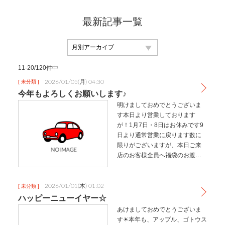
最新記事一覧
11-20/120件中
2026/01/05(月) 04:30
[ 未分類 ]
今年もよろしくお願いします♪
明けましておめでとうございま
す本日より営業しております
が！1月7日・8日はお休みです9
日より通常営業に戻ります数に
限りがございますが、本日ご来
店のお客様全員へ福袋のお渡し
をしております査定や、商談な
しで、常滑店にご来店いただく
だけでお渡しします車買いたい
2026/01/01(木) 01:02
[ 未分類 ]
けど、、、とか、買取店行った
ハッピーニューイヤー☆
ことないし…
あけましておめでとうございま
す☀本年も、アップル、ゴトウス