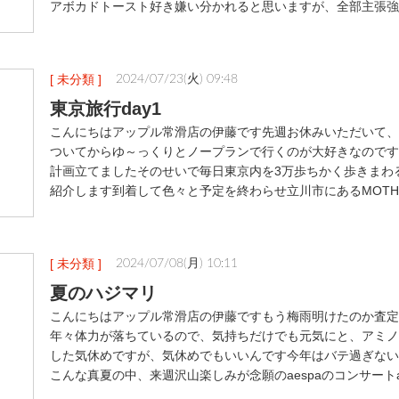
アボカドトースト好き嫌い分かれると思いますが、全部主張強
[ 未分類 ]
2024/07/23(火) 09:48
東京旅行day1
こんにちはアップル常滑店の伊藤です先週お休みいただいて、
ついてからゆ～っくりとノープランで行くのが大好きなのです
計画立てましたそのせいで毎日東京内を3万歩ちかく歩きまわ
紹介します到着して色々と予定を終わらせ立川市にあるMOTHE
[ 未分類 ]
2024/07/08(月) 10:11
夏のハジマリ
こんにちはアップル常滑店の伊藤ですもう梅雨明けたのか査定
年々体力が落ちているので、気持ちだけでも元気にと、アミノ
した気休めですが、気休めでもいいんです今年はバテ過ぎない
こんな真夏の中、来週沢山楽しみが念願のaespaのコンサートa