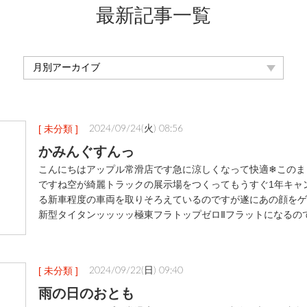
最新記事一覧
[ 未分類 ]
2024/09/24(火) 08:56
かみんぐすんっ
こんにちはアップル常滑店です急に涼しくなって快適❄このま
ですね空が綺麗トラックの展示場をつくってもうすぐ1年キャ
る新車程度の車両を取りそろえているのですが遂にあの顔をゲ
新型タイタンッッッッ極東フラトップゼロⅡフラットになるの
[ 未分類 ]
2024/09/22(日) 09:40
雨の日のおとも