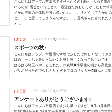
こんにちはアップル常滑店ですせっかくの3連休、大雨で残念
いるのが1番☝ということで、最近観たおもしろかったもの常
メかめ主演の正体観た方も多いかも、、、？どうしてもかめの
と、、、と思ってしまうんですが、、、営業さんに言われたよ
と…
[ 未分類 ]
2024/09/10(火) 06:45
スポーツの秋♪
こんにちはアップル常滑店です朝は少しだけ涼しくなってきま
はめちゃくちゃ暑い☀はやくお昼も涼しくなって欲しいです・
はるばる埼玉へやっとこれた、代表戦⚽小学生の頃から高校生
バサポだったので久しぶりすぎるプロのサッカー⚽ほんとに楽
[ 未分類 ]
2024/08/27(火) 07:09
アンケートありがとうございます♪
こんにちはアップル常滑店です少し早いですが、9月の営業日
間朝10時から夜7時まで毎週木曜日が定休日です水曜日の営