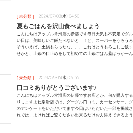
[ 未分類 ]
2024/07/03(水) 04:50
夏もごはんを沢山食べましょう
こんにちはアップル常滑店の伊藤です毎日天気も不安定でダル
い日は、美味しいご飯たべないと！！と、スーパーをうろうろ
そういえば、土鍋もらったな、、、これはとうもろこしご飯す
せかと、土鍋の目止めをして初めての土鍋ごはん蓋ぱっかーん
[ 未分類 ]
2024/06/05(水) 09:55
口コミありがとうございます♪
こんにちはアップル常滑店の伊藤ですお店とか、何か購入する
りしますよね常滑店では、グーグル口コミ、カーセンサー、グ
のアンケートをいただいてます今日はいただいた一部を掲載さ
れでは、よければご覧ください出来るだけお力添えできるよう