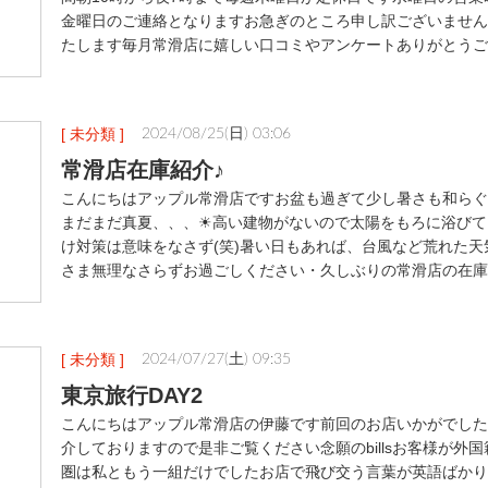
金曜日のご連絡となりますお急ぎのところ申し訳ございません
たします毎月常滑店に嬉しい口コミやアンケートありがとうご
[ 未分類 ]
2024/08/25(日) 03:06
常滑店在庫紹介♪
こんにちはアップル常滑店ですお盆も過ぎて少し暑さも和らぐ
まだまだ真夏、、、☀高い建物がないので太陽をもろに浴びて
け対策は意味をなさず(笑)暑い日もあれば、台風など荒れた
さま無理なさらずお過ごしください・久しぶりの常滑店の在庫
[ 未分類 ]
2024/07/27(土) 09:35
東京旅行DAY2
こんにちはアップル常滑店の伊藤です前回のお店いかがでした
介しておりますので是非ご覧ください念願のbillsお客様が外
圏は私ともう一組だけでしたお店で飛び交う言葉が英語ばかり