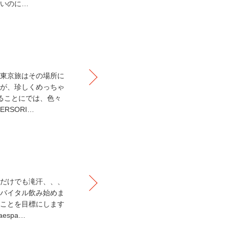
いのに…
東京旅はその場所に
が、珍しくめっちゃ
ることにでは、色々
RSORI…
だけでも滝汗、、、
バイタル飲み始めま
ことを目標にします
espa…