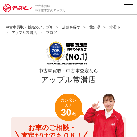
/*ABテスト_新規査定フォームの為のCVボタン*/
中古車買取・
中古車査定のアップル
中古車買取・販売のアップル
店舗を探す
愛知県
常滑市
アップル常滑店
ブログ
中古車買取・中古車査定なら
アップル常滑店
カンタン
入力
30
秒
お車のご相談・
査定だけでもＯＫ！