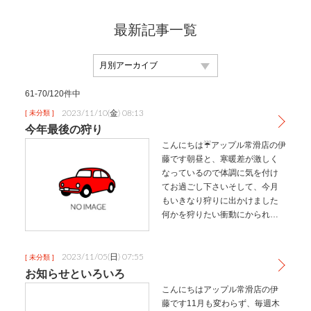
最新記事一覧
61-70/120件中
2023/11/10(金) 08:13
[ 未分類 ]
今年最後の狩り
こんにちは☔アップル常滑店の伊
藤です朝昼と、寒暖差が激しく
なっているので体調に気を付け
てお過ごし下さいそして、今月
もいきなり狩りに出かけました
何かを狩りたい衝動にかられた
外倉さんからしいたけ狩りいか
ない！？とお誘いもちろん行く
しかないっ！！！とノリノリで
2023/11/05(日) 07:55
[ 未分類 ]
行ってきました行ってきたのは
お知らせといろいろ
岐阜県加茂…
こんにちはアップル常滑店の伊
藤です11月も変わらず、毎週木