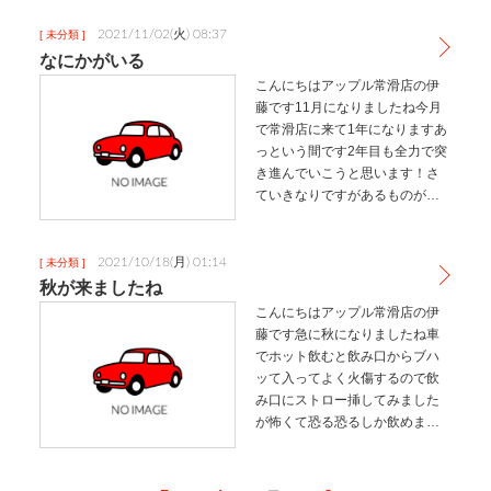
車屋目線でなく、私独自の推し
ポイントですのでざっくりとし
2021/11/02(火) 08:37
[ 未分類 ]
た紹介になります(笑)詳しくは…
なにかがいる
こんにちはアップル常滑店の伊
藤です11月になりましたね今月
で常滑店に来て1年になりますあ
っという間です2年目も全力で突
き進んでいこうと思います！さ
ていきなりですがあるものが潜
んでいます見つけた人は是非コ
メント、もしくは来店時に教え
て下さいねその正体かわいい❣触
2021/10/18(月) 01:14
[ 未分類 ]
れないんですけどね触れないく
秋が来ましたね
せに…
こんにちはアップル常滑店の伊
藤です急に秋になりましたね車
でホット飲むと飲み口からブハ
ッて入ってよく火傷するので飲
み口にストロー挿してみました
が怖くて恐る恐るしか飲めませ
んでしたなにかいい方法はない
のか、、、そして、昨日のお休
みは社会人サッカーの観戦⚽富浜