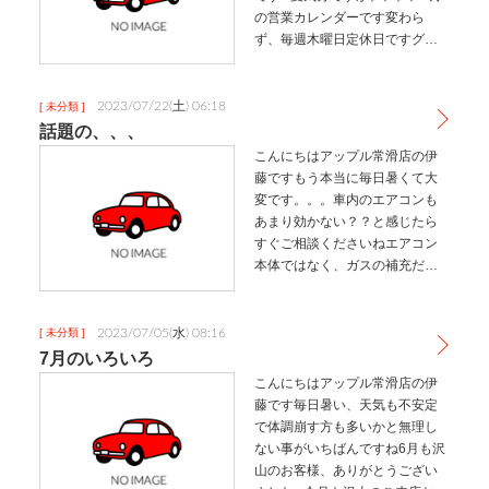
の営業カレンダーです変わら
ず、毎週木曜日定休日ですグー
ネットカーセンサーにも随時掲
載していますので、お気軽に問
合せ下さい9月は、外倉さんとア
2023/07/22(土) 06:18
[ 未分類 ]
レ行ってきます餃子まつり202…
話題の、、、
こんにちはアップル常滑店の伊
藤ですもう本当に毎日暑くて大
変です。。。車内のエアコンも
あまり効かない？？と感じたら
すぐご相談くださいねエアコン
本体ではなく、ガスの補充だけ
で済む場合もあるので我慢は禁
物ですお電話でもご相談受け付
けてますのでお気軽にご連絡下
2023/07/05(水) 08:16
[ 未分類 ]
さい・夏は常滑に来る人が増え
7月のいろいろ
ると思います…
こんにちはアップル常滑店の伊
藤です毎日暑い、天気も不安定
で体調崩す方も多いかと無理し
ない事がいちばんですね6月も沢
山のお客様、ありがとうござい