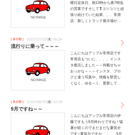
曜日定休日、朝10時から夜7時迄
の営業ですそして❣コツコツと頑
張り続けていた結果、、、常滑
店、新しくトラック展示場がで
きました旗は、常滑市にある誠
進社様にご協力いただきオリジ
ナルを作ってもらいましたとっ
2023/10/10(火) 06:36
[ 未分類 ]
ても可愛くて理想通りに作って
流行りに乗って～～～
下さ…
こんにちはアップル常滑店です
常滑店もついに、、、、インス
タ復活しました～～何載せちゃ
おっかな～～～インスタ、ブロ
グと違う写真や、情報を堅苦し
くなく、ゆる～く、更新してい
きます是非、覗いてみてくださ
いご成約キャンペーンも今月末
迄です是非、お気軽にご相談下
2023/08/30(水) 10:18
[ 未分類 ]
さい❣…
9月ですね～～
こんにちはアップル常滑店の伊
藤ですもう8月終わりですね！猛
暑が続くのでまだまだな夏気分
です️‍♀️夏気分ですが、、、、9月