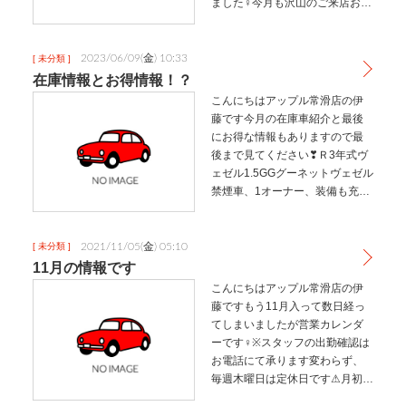
ました‍♀️今月も沢山のご来店お待
ちしております毎週木曜日定休
日、営業時間は１０時から１９
時です今月のおススメ車両いつ
2023/06/09(金) 10:33
[ 未分類 ]
もとちょっと違う車種気になる
在庫情報とお得情報！？
お車…
こんにちはアップル常滑店の伊
藤です今月の在庫車紹介と最後
にお得な情報もありますので最
後まで見てください❣Ｒ3年式ヴ
ェゼル1.5GGグーネットヴェゼル
禁煙車、1オーナー、装備も充
実、9型のナビ等々お値打ち過ぎ
る1台です勿論、内外装共にとっ
ても綺麗・なんとっ！常滑店現
2021/11/05(金) 05:10
[ 未分類 ]
在３台スイフト揃ってますそ
11月の情報です
の…
こんにちはアップル常滑店の伊
藤ですもう11月入って数日経っ
てしまいましたが営業カレンダ
ーです‍♀️※スタッフの出勤確認は
お電話にて承ります変わらず、
毎週木曜日は定休日です⚠月初め
ということで、推し車をご紹介