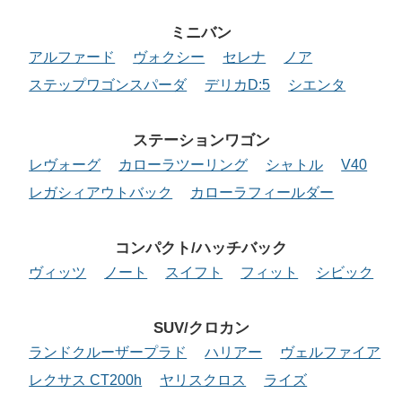
ミニバン
アルファード
ヴォクシー
セレナ
ノア
ステップワゴンスパーダ
デリカD:5
シエンタ
ステーションワゴン
レヴォーグ
カローラツーリング
シャトル
V40
レガシィアウトバック
カローラフィールダー
コンパクト/ハッチバック
ヴィッツ
ノート
スイフト
フィット
シビック
SUV/クロカン
ランドクルーザープラド
ハリアー
ヴェルファイア
レクサス CT200h
ヤリスクロス
ライズ