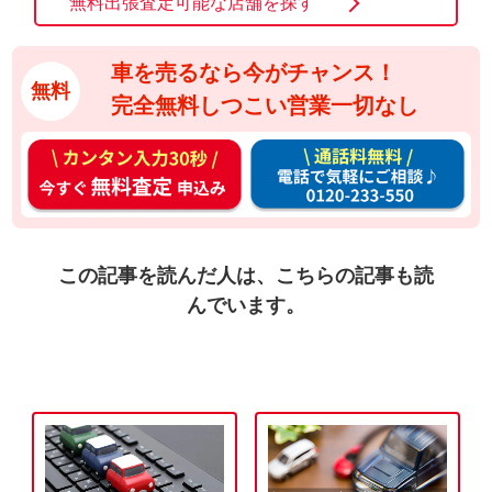
無料出張査定可能な店舗を探す
車を売るなら今がチャンス！
無料
完全無料しつこい営業一切なし
カ
通
ン
話
タ
料
ン
無
入
料
この記事を読んだ人は、こちらの記事も読
力
お
んでいます。
3
電
0
話
秒
で
今
気
す
軽
ぐ
に