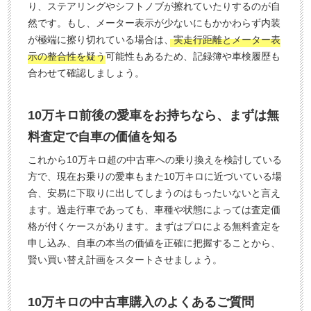
り、ステアリングやシフトノブが擦れていたりするのが自
然です。もし、メーター表示が少ないにもかかわらず内装
が極端に擦り切れている場合は、
実走行距離とメーター表
示の整合性を疑う
可能性もあるため、記録簿や車検履歴も
合わせて確認しましょう。
10万キロ前後の愛車をお持ちなら、まずは無
料査定で自車の価値を知る
これから10万キロ超の中古車への乗り換えを検討している
方で、現在お乗りの愛車もまた10万キロに近づいている場
合、安易に下取りに出してしまうのはもったいないと言え
ます。過走行車であっても、車種や状態によっては査定価
格が付くケースがあります。まずはプロによる無料査定を
申し込み、自車の本当の価値を正確に把握することから、
賢い買い替え計画をスタートさせましょう。
10万キロの中古車購入のよくあるご質問