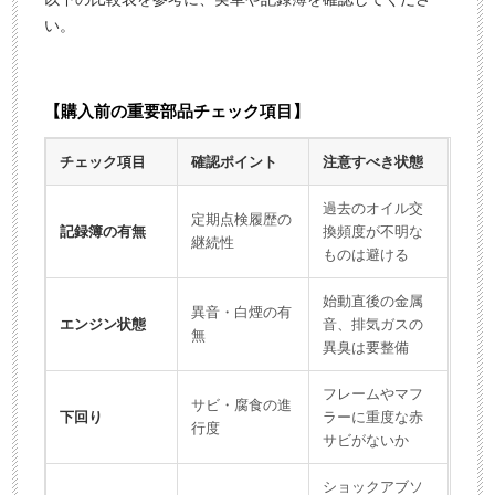
い。
【購入前の重要部品チェック項目】
チェック項目
確認ポイント
注意すべき状態
過去のオイル交
定期点検履歴の
記録簿の有無
換頻度が不明な
継続性
ものは避ける
始動直後の金属
異音・白煙の有
エンジン状態
音、排気ガスの
無
異臭は要整備
フレームやマフ
サビ・腐食の進
下回り
ラーに重度な赤
行度
サビがないか
ショックアブソ