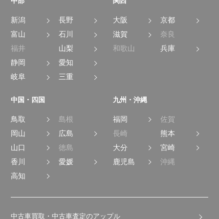
中部
関西
新潟
長野
大阪
京都
富山
石川
滋賀
奈良
福井
山梨
和歌山
兵庫
静岡
愛知
岐阜
三重
中国・四国
九州・沖縄
鳥取
島根
福岡
佐賀
岡山
広島
長崎
熊本
山口
徳島
大分
宮崎
香川
愛媛
鹿児島
沖縄
高知
中古車買取・中古車査定のアップル