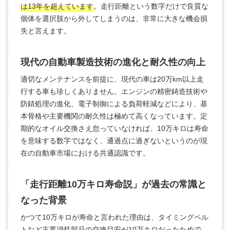
は13年を超えています
。走行距離という数字だけで良質な
個体を選択肢から外してしまうのは、非常に大きな機会損
失と言えます。
現代の自動車製造技術の進化と耐久性の向上
適切なメンテナンスを前提に、現代の車は20万km以上走
行する車も珍しくありません。エンジンの精密鋳造技術や
防錆処理の進化、電子制御による負荷軽減などにより、基
本骨格や主要機関の耐久性は極めて高くなっています。定
期的なオイル交換さえ怠っていなければ、10万キロは寿命
を意味する数字ではなく、通過点に過ぎないというのが現
在の自動車市場における共通認識です。
「走行距離10万キロ寿命説」が過去の常識と
なった背景
かつて10万キロが寿命と言われた理由は、タイミングベル
トなど主要消耗部品の交換目安が10万キロだったためで