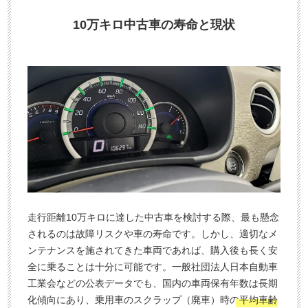
3
電
10万キロ中古車の寿命と現状
0
話
秒
で
今
気
す
軽
ぐ
に
無
ご
料
相
査
談
定
申
込
走行距離10万キロに達した中古車を検討する際、最も懸念
み
されるのは故障リスクや車の寿命です。しかし、適切なメ
ンテナンスを施されてきた車両であれば、購入後も長く安
全に乗ることは十分に可能です。一般社団法人日本自動車
工業会などの公表データでも、国内の車両保有年数は長期
化傾向にあり、乗用車のスクラップ（廃車）時の
平均車齢