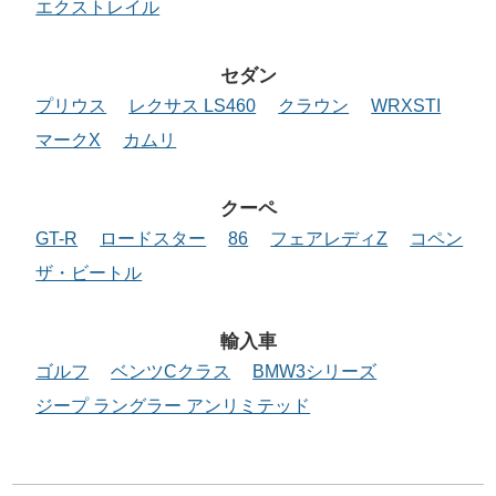
エクストレイル
セダン
プリウス
レクサス LS460
クラウン
WRXSTI
マークX
カムリ
クーペ
GT-R
ロードスター
86
フェアレディZ
コペン
ザ・ビートル
輸入車
ゴルフ
ベンツCクラス
BMW3シリーズ
ジープ ラングラー アンリミテッド