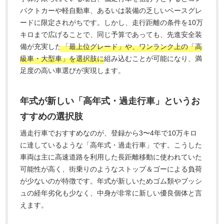
パクトカーや軽自動車、あるいは装備の乏しいベースグレ
ードに限定されがちです。しかし、走行距離の条件を10万
キロまで広げることで、同じ予算であっても、先進安全装
備が充実した
「最上位グレード」や、ワンランク上の「高
級車・大型車」を選択肢に
組み込むことが可能になり、満
足度の高い車選びが実現します。
年式が新しい「高年式・過走行車」というお
すすめの選択肢
過走行車でおすすめなのが、登録から3〜4年で10万キロ
に達しているような「高年式・過走行車」です。こうした
車両は主に高速道路を利用した長距離移動に使われていた
可能性が高く、街乗りのようなストップ＆ゴーによる負荷
が少ないのが特徴です。年式が新しいためゴム類やブッシ
ュの経年劣化も少なく、中身が非常に新しい優良個体と言
えます。