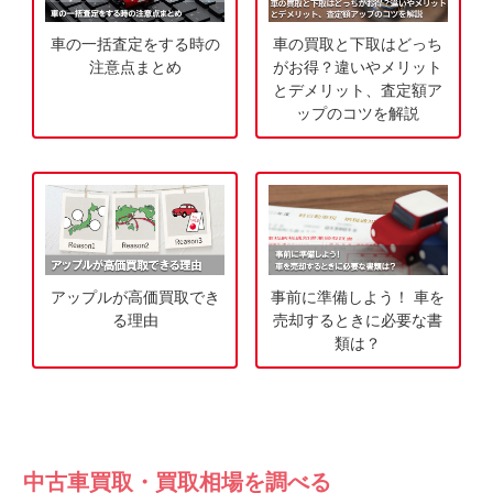
無
ご
料
相
車の一括査定をする時の
車の買取と下取はどっち
査
談
注意点まとめ
がお得？違いやメリット
定
とデメリット、査定額ア
ップのコツを解説
申
込
み
アップルが高価買取でき
事前に準備しよう！ 車を
る理由
売却するときに必要な書
類は？
中古車買取・買取相場を調べる