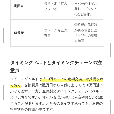
異音・走行時の
ーバーのオイル
足回り
フワつき
漏れ、ブッシュ
のひび割れ
骨格部に修理跡
フレーム修正の
がある場合は走
修復歴
有無
行性能への影響
を確認
タイミングベルトとタイミングチェーンの注
意点
タイミングベルトは
「10万キロでの定期交換」が推奨され
ており
、交換費用は数万円から車種によっては10万円近く
かかります。一方、金属製のタイミングチェーンはベルト
より長寿命ですが、オイル管理が悪いと異音や伸びが発生
することがあります。どちらのタイプであっても、過去の
管理状態の確認が重要です。