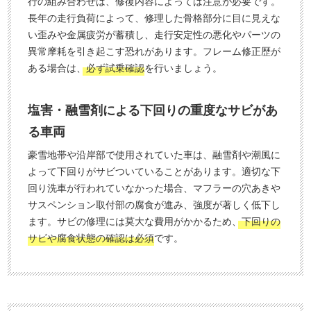
行の組み合わせは、修復内容によっては注意が必要です。
長年の走行負荷によって、修理した骨格部分に目に見えな
い歪みや金属疲労が蓄積し、走行安定性の悪化やパーツの
異常摩耗を引き起こす恐れがあります。フレーム修正歴が
ある場合は、
必ず試乗確認
を行いましょう。
塩害・融雪剤による下回りの重度なサビがあ
る車両
豪雪地帯や沿岸部で使用されていた車は、融雪剤や潮風に
よって下回りがサビついていることがあります。適切な下
回り洗車が行われていなかった場合、マフラーの穴あきや
サスペンション取付部の腐食が進み、強度が著しく低下し
ます。サビの修理には莫大な費用がかかるため、
下回りの
サビや腐食状態の確認は必須
です。