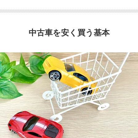
料
お
電
話
中古車を安く買う基本
で
気
軽
に
ご
相
談