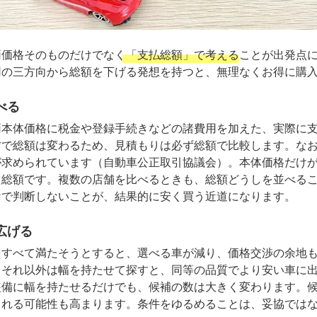
両価格そのものだけでなく
「支払総額」で考える
ことが出発点
用の三方向から総額を下げる発想を持つと、無理なくお得に購
べる
両本体価格に税金や登録手続きなどの諸費用を加えた、実際に
方で総額は変わるため、見積もりは必ず総額で比較します。な
が求められています（自動車公正取引協議会）。本体価格だけ
た総額です。複数の店舗を比べるときも、総額どうしを並べる
けで判断しないことが、結果的に安く買う近道になります。
広げる
をすべて満たそうとすると、選べる車が減り、価格交渉の余地
、それ以外は幅を持たせて探すと、同等の品質でより安い車に
装備に幅を持たせるだけでも、候補の数は大きく変わります。
られる可能性も高まります。条件をゆるめることは、妥協では