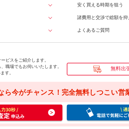
安く買える時期を狙う
諸費用と交渉で総額を抑
よくあるご質問
サービスをご紹介します。
も、職場でもお伺いいたします。
無料出
います。
なら今がチャンス！
完全無料しつこい営
通
話
料
無