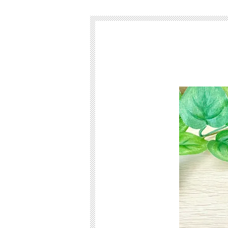
入
力
3
0
秒
今
す
ぐ
無
料
査
定
申
込
み