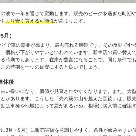
給の波で一年を通じて変動します。販売のピークを過ぎた時期
でも
より安く買える可能性
が高まります。
5月）
などで車の需要が高まり、最も売れる時期です。その反動で4〜
め、価格が下がりやすいといわれています。新生活の買い替え
える時期でもあります。在庫が豊富になることで、同じ条件で
、この時期を一つの目安にすると良いでしょう。
連休後
つ古い扱いになり、価値が見直されやすくなります。また、大
ことがあります。こうした「売れ筋の山を越えた直後」は、販
変動は車種や地域によって差があるため、相場は購入前に確認
に3月・9月）に販売実績を意識しやすく、条件が緩みやすい