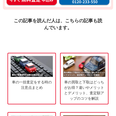
タ
料
ン
無
入
料
この記事を読んだ人は、こちらの記事も読
力
お
んでいます。
3
電
0
話
秒
で
今
気
す
軽
ぐ
に
無
ご
料
相
車の一括査定をする時の
車の買取と下取はどっち
査
談
注意点まとめ
がお得？違いやメリット
定
とデメリット、査定額ア
ップのコツを解説
申
込
み