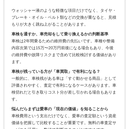
ウォッシャー液のような軽微な項目だけでなく、タイヤ・
ブレーキ・オイル・ベルト類などの交換が重なると、見積
もりが大きく跳ね上がることがあります。
車検を通すか、車売却をして乗り換えるかの判断基準
車検は2年間乗るための維持費の先払いです。車種や整備
内容次第では15万〜20万円前後になる場合もあり、今後
の維持費や故障リスクまで含めて比較検討する価値があり
ます。
車検が残っている方が「車買取」で有利になる？
一般的に、車検残がある車は「すぐ動かせる商品」として
評価されやすく、査定で有利になるケースがあります。車
検切れだと引き取りコスト分が差し引かれる場合もありま
す。
悩んだらまずは愛車の「現在の価値」を知ることから
車検費用という支出だけでなく、愛車の査定額という資産
価値を把握して比較することが重要です。無料の車査定サ