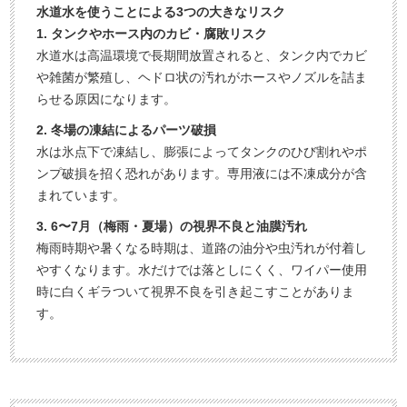
水道水を使うことによる3つの大きなリスク
1. タンクやホース内のカビ・腐敗リスク
水道水は高温環境で長期間放置されると、タンク内でカビ
や雑菌が繁殖し、ヘドロ状の汚れがホースやノズルを詰ま
らせる原因になります。
2. 冬場の凍結によるパーツ破損
水は氷点下で凍結し、膨張によってタンクのひび割れやポ
ンプ破損を招く恐れがあります。専用液には不凍成分が含
まれています。
3. 6〜7月（梅雨・夏場）の視界不良と油膜汚れ
梅雨時期や暑くなる時期は、道路の油分や虫汚れが付着し
やすくなります。水だけでは落としにくく、ワイパー使用
時に白くギラついて視界不良を引き起こすことがありま
す。