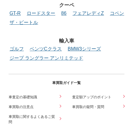
クーペ
GT-R
ロードスター
86
フェアレディZ
コペン
ザ・ビートル
輸入車
ゴルフ
ベンツCクラス
BMW3シリーズ
ジープ ラングラー アンリミテッド
車買取ガイド一覧
車査定の基礎知識
査定額アップのポイント
車買取の注意点
車買取の疑問・質問
車買取に関するよくあるご質
問