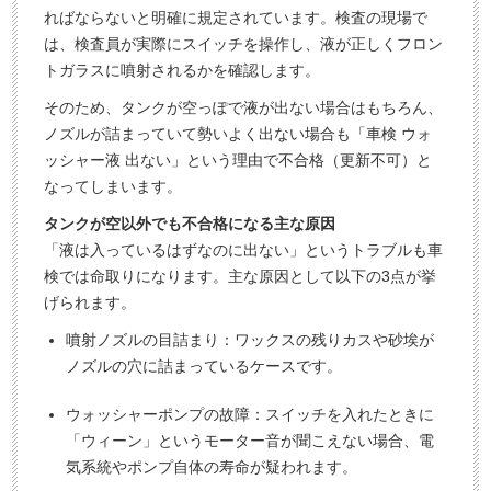
定
ればならないと明確に規定されています。検査の現場で
申
は、検査員が実際にスイッチを操作し、液が正しくフロン
込
トガラスに噴射されるかを確認します。
み
そのため、タンクが空っぽで液が出ない場合はもちろん、
ノズルが詰まっていて勢いよく出ない場合も「車検 ウォ
ッシャー液 出ない」という理由で不合格（更新不可）と
なってしまいます。
タンクが空以外でも不合格になる主な原因
「液は入っているはずなのに出ない」というトラブルも車
検では命取りになります。主な原因として以下の3点が挙
げられます。
噴射ノズルの目詰まり：ワックスの残りカスや砂埃が
ノズルの穴に詰まっているケースです。
ウォッシャーポンプの故障：スイッチを入れたときに
「ウィーン」というモーター音が聞こえない場合、電
気系統やポンプ自体の寿命が疑われます。