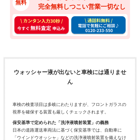
無料
完全無料しつこい営業一切なし
カ
通
ン
話
タ
料
ン
無
入
料
力
お
3
電
ウォッシャー液が出ないと車検には通りませ
0
話
ん
秒
で
今
気
す
軽
車検の検査項目は多岐にわたりますが、フロントガラスの
ぐ
に
視界を確保する装置も厳しくチェックされます。
無
ご
保安基準で定められた「洗浄液噴射装置」の義務
料
相
日本の道路運送車両法に基づく保安基準では、自動車に
査
談
「ウインドウオッシャ」などの洗浄液噴射装置を備えなけ