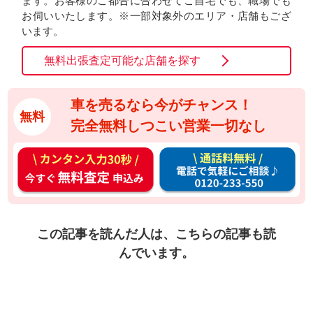
ます。お客様のご都合に合わせてご自宅でも、職場でも
お伺いいたします。※一部対象外のエリア・店舗もござ
います。
無料出張査定可能な店舗を探す
車を売るなら今がチャンス！
無料
完全無料しつこい営業一切なし
カ
通
ン
話
タ
料
ン
無
入
料
この記事を読んだ人は、こちらの記事も読
力
お
んでいます。
3
電
0
話
秒
で