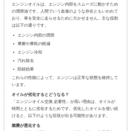
す
軽
エンジンオイルは、エンジン内部をスムーズに動かすため
ぐ
に
の潤滑油です。人間でいう血液のような存在ともいわれて
無
ご
おり、車を安全に走らせるために欠かせません。主な役割
は以下の通りです。
料
相
査
談
エンジン内部の潤滑
定
摩擦や摩耗の軽減
申
エンジン冷却
込
汚れ除去
み
防錆効果
これらの性能によって、エンジンは正常な状態を維持して
います。
オイルが劣化するとどうなる？
「エンジンオイル交換 必要性」が高い理由は、オイルが
時間とともに劣化するためです。劣化したオイルを使い続
けると、以下のような症状が出る可能性があります。
燃費が悪化する