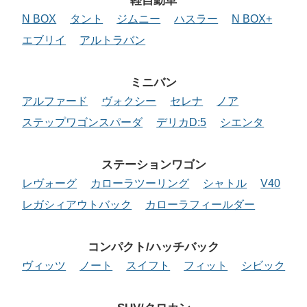
軽自動車
N BOX
タント
ジムニー
ハスラー
N BOX+
エブリイ
アルトラバン
ミニバン
アルファード
ヴォクシー
セレナ
ノア
ステップワゴンスパーダ
デリカD:5
シエンタ
ステーションワゴン
レヴォーグ
カローラツーリング
シャトル
V40
レガシィアウトバック
カローラフィールダー
コンパクト/ハッチバック
ヴィッツ
ノート
スイフト
フィット
シビック