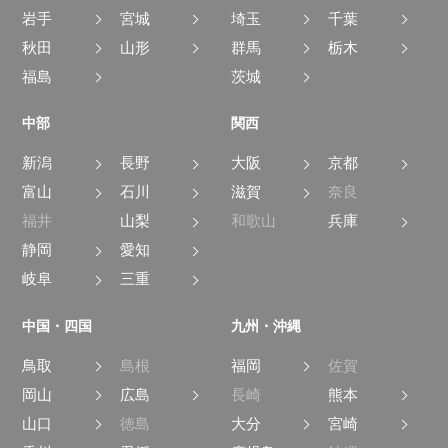
岩手
宮城
埼玉
千葉
秋田
山形
群馬
栃木
福島
茨城
中部
関西
新潟
長野
大阪
京都
富山
石川
滋賀
奈良
福井
山梨
和歌山
兵庫
静岡
愛知
岐阜
三重
中国・四国
九州・沖縄
鳥取
島根
福岡
佐賀
岡山
広島
長崎
熊本
山口
徳島
大分
宮崎