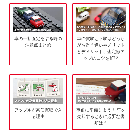
今
気
す
軽
ぐ
に
無
ご
料
相
車の一括査定をする時の
車の買取と下取はどっち
査
談
注意点まとめ
がお得？違いやメリット
定
とデメリット、査定額ア
ップのコツを解説
申
込
み
アップルが高価買取でき
事前に準備しよう！ 車を
る理由
売却するときに必要な書
類は？