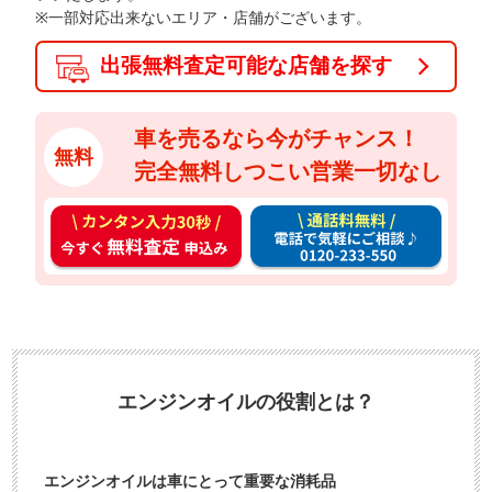
※一部対応出来ないエリア・店舗がございます。
出張無料査定可能な店舗を探す
車を売るなら今がチャンス！
無料
完全無料しつこい営業一切なし
カ
通
ン
話
タ
料
ン
無
入
料
力
お
3
電
エンジンオイルの役割とは？
0
話
秒
で
今
気
エンジンオイルは車にとって重要な消耗品