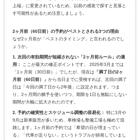
上端」に変更されているため、以前の感覚で探すと見落と
す可能性があるため注意しましょう。
2ヶ月前（60日前）の予約がベストとされる3つの理由
なぜ2ヶ月前が「ベストのタイミング」と言われるのでし
ょうか。
1. 次回の有効期間が短縮されない「2ヶ月前ルール」の適
用：
ここが最大の修正ポイントです。 2025年3月までは
「1ヶ月前（30日前）」でしたが、現在は
「満了日の2ヶ
月前（60日前）」
から当日までに受検すれば、次回の満了
日は「今回の満了日から2年後」に設定されます。つま
り、2ヶ月間の猶予を使いつつ、期限を1日も無駄にしない
期間が大幅に拡大されたのです。
2. 予約の確実性とスケジュール調整の容易化：
特に3月や
9月は新車販売が多いため、車検場も整備工場も極めて混
雑します。1ヶ月前の予約では「希望の日が埋まってい
る」「代車が足りない」というトラブルが頻発していまし