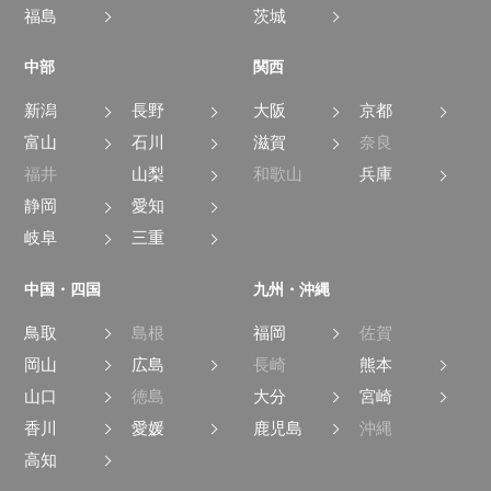
福島
茨城
中部
関西
新潟
長野
大阪
京都
富山
石川
滋賀
奈良
福井
山梨
和歌山
兵庫
静岡
愛知
岐阜
三重
中国・四国
九州・沖縄
鳥取
島根
福岡
佐賀
岡山
広島
長崎
熊本
山口
徳島
大分
宮崎
香川
愛媛
鹿児島
沖縄
高知