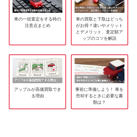
無
ご
料
相
車の一括査定をする時の
車の買取と下取はどっち
査
談
注意点まとめ
がお得？違いやメリット
定
とデメリット、査定額ア
ップのコツを解説
申
込
み
アップルが高価買取でき
事前に準備しよう！ 車を
る理由
売却するときに必要な書
類は？