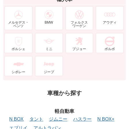
メルセデス・
BMW
フォルクス
アウディ
ベンツ
ワーゲン
ポルシェ
ミニ
プジョー
ボルボ
シボレー
ジープ
車種から探す
軽自動車
N BOX
タント
ジムニー
ハスラー
N BOX+
エブリイ
アルトラバン