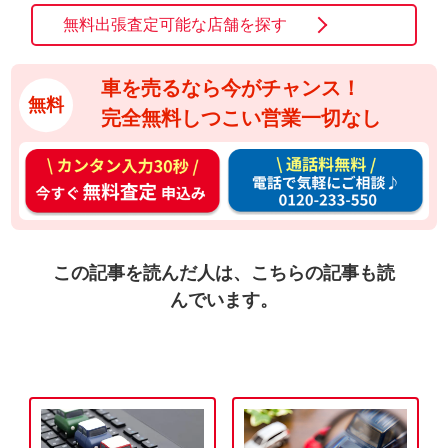
無料出張査定可能な店舗を探す
車を売るなら今がチャンス！
無料
完全無料しつこい営業一切なし
カ
通
ン
話
タ
料
ン
無
入
料
この記事を読んだ人は、こちらの記事も読
力
お
んでいます。
3
電
0
話
秒
で
今
気
す
軽
ぐ
に