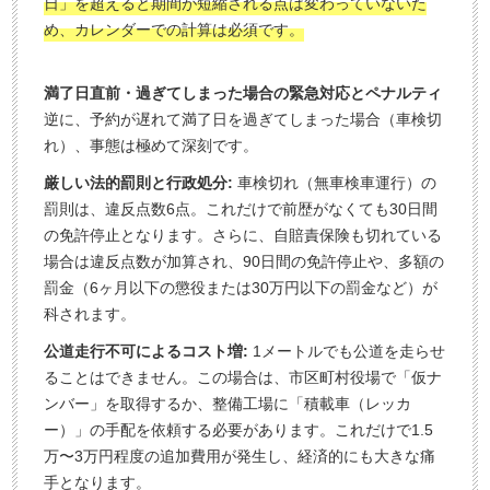
日」を超えると期間が短縮される点は変わっていないた
め、カレンダーでの計算は必須です。
満了日直前・過ぎてしまった場合の緊急対応とペナルティ
逆に、予約が遅れて満了日を過ぎてしまった場合（車検切
れ）、事態は極めて深刻です。
厳しい法的罰則と行政処分:
車検切れ（無車検車運行）の
罰則は、違反点数6点。これだけで前歴がなくても30日間
の免許停止となります。さらに、自賠責保険も切れている
場合は違反点数が加算され、90日間の免許停止や、多額の
罰金（6ヶ月以下の懲役または30万円以下の罰金など）が
科されます。
公道走行不可によるコスト増:
1メートルでも公道を走らせ
ることはできません。この場合は、市区町村役場で「仮ナ
ンバー」を取得するか、整備工場に「積載車（レッカ
ー）」の手配を依頼する必要があります。これだけで1.5
万〜3万円程度の追加費用が発生し、経済的にも大きな痛
手となります。