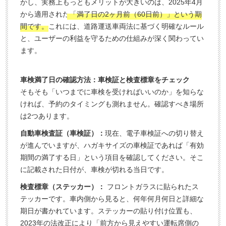
かし、実務上もっともメリットが大きいのは、2025年4月
無
ご
から適用された
「満了日の2ヶ月前（60日前）」という期
料
相
間です。
これには、道路運送車両法に基づく明確なルール
査
談
と、ユーザーの利益を守るための仕組みが深く関わってい
定
ます。
申
込
車検満了日の確認方法：車検証と検査標章をチェック
み
そもそも「いつまでに車検を受ければいいのか」を知らな
ければ、予約のタイミングも測れません。確認すべき場所
は2つあります。
自動車検査証（車検証）：
現在、電子車検証への切り替え
が進んでいますが、ハガキサイズの車検証であれば「有効
期間の満了する日」という項目を確認してください。そこ
に記載された日付が、車検が切れる当日です。
検査標章（ステッカー）：
フロントガラスに貼られたス
テッカーです。車内側から見ると、何年何月何日と詳細な
期日が書かれています。ステッカーの貼り付け位置も、
2023年の法改正により「前方から見えやすい運転席側の