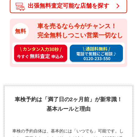
出張無料査定可能な店舗を探す
車を売るなら今がチャンス！
無料
完全無料しつこい営業一切なし
カ
通
ン
話
タ
料
ン
無
入
料
力
お
3
電
車検予約は「満了日の2ヶ月前」が新常識！
0
話
基本ルールと理由
秒
で
今
気
す
軽
車検の予約自体は、基本的には「いつでも」可能です。し
ぐ
に