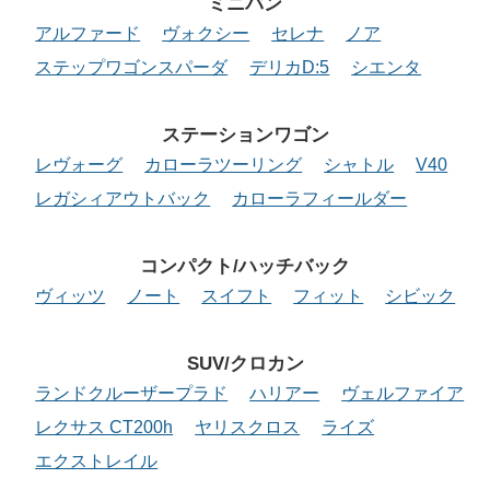
ミニバン
アルファード
ヴォクシー
セレナ
ノア
ステップワゴンスパーダ
デリカD:5
シエンタ
ステーションワゴン
レヴォーグ
カローラツーリング
シャトル
V40
レガシィアウトバック
カローラフィールダー
コンパクト/ハッチバック
ヴィッツ
ノート
スイフト
フィット
シビック
SUV/クロカン
ランドクルーザープラド
ハリアー
ヴェルファイア
レクサス CT200h
ヤリスクロス
ライズ
エクストレイル