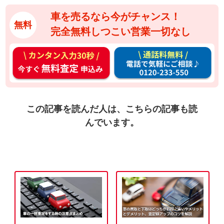
車を売るなら今がチャンス！
無料
完全無料しつこい営業一切なし
カ
通
ン
話
タ
料
ン
無
入
料
この記事を読んだ人は、こちらの記事も読
力
お
んでいます。
3
電
0
話
秒
で
今
気
す
軽
ぐ
に
無
ご
料
相