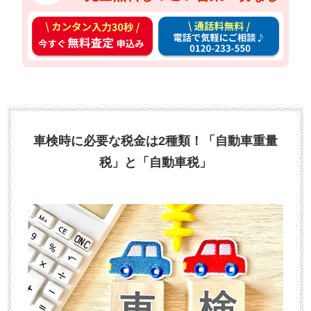
カ
通
ン
話
タ
料
ン
無
入
料
力
お
3
電
車検時に必要な税金は2種類！「自動車重量
0
話
税」と「自動車税」
秒
で
今
気
す
軽
ぐ
に
無
ご
料
相
査
談
定