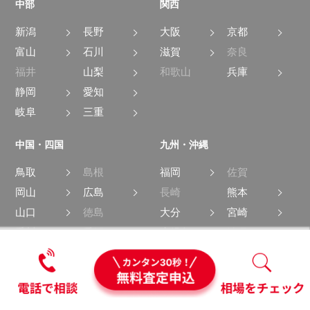
中部
関西
新潟
長野
大阪
京都
富山
石川
滋賀
奈良
福井
山梨
和歌山
兵庫
静岡
愛知
岐阜
三重
中国・四国
九州・沖縄
鳥取
島根
福岡
佐賀
岡山
広島
長崎
熊本
山口
徳島
大分
宮崎
香川
愛媛
鹿児島
沖縄
高知
中古車買取・中古車査定のアップル