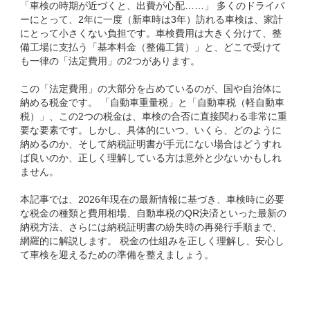
「車検の時期が近づくと、出費が心配……」 多くのドライバ
ーにとって、2年に一度（新車時は3年）訪れる車検は、家計
にとって小さくない負担です。車検費用は大きく分けて、整
備工場に支払う「基本料金（整備工賃）」と、どこで受けて
も一律の「法定費用」の2つがあります。
この「法定費用」の大部分を占めているのが、国や自治体に
納める税金です。 「自動車重量税」と「自動車税（軽自動車
税）」、この2つの税金は、車検の合否に直接関わる非常に重
要な要素です。しかし、具体的にいつ、いくら、どのように
納めるのか、そして納税証明書が手元にない場合はどうすれ
ば良いのか、正しく理解している方は意外と少ないかもしれ
ません。
本記事では、2026年現在の最新情報に基づき、車検時に必要
な税金の種類と費用相場、自動車税のQR決済といった最新の
納税方法、さらには納税証明書の紛失時の再発行手順まで、
網羅的に解説します。 税金の仕組みを正しく理解し、安心し
て車検を迎えるための準備を整えましょう。