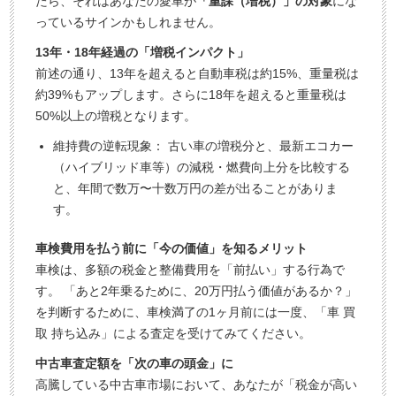
たら、それはあなたの愛車が
「重課（増税）」の対象
にな
っているサインかもしれません。
13年・18年経過の「増税インパクト」
前述の通り、13年を超えると自動車税は約15%、重量税は
約39%もアップします。さらに18年を超えると重量税は
50%以上の増税となります。
維持費の逆転現象： 古い車の増税分と、最新エコカー
（ハイブリッド車等）の減税・燃費向上分を比較する
と、年間で数万〜十数万円の差が出ることがありま
す。
車検費用を払う前に「今の価値」を知るメリット
車検は、多額の税金と整備費用を「前払い」する行為で
す。 「あと2年乗るために、20万円払う価値があるか？」
を判断するために、車検満了の1ヶ月前には一度、「車 買
取 持ち込み」による査定を受けてみてください。
中古車査定額を「次の車の頭金」に
高騰している中古車市場において、あなたが「税金が高い