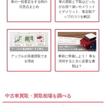
車の一括査定をする時の
車の買取と下取はどっち
査
談
注意点まとめ
がお得？違いやメリット
定
とデメリット、査定額ア
ップのコツを解説
申
込
み
アップルが高価買取でき
事前に準備しよう！ 車を
る理由
売却するときに必要な書
類は？
中古車買取・買取相場を調べる