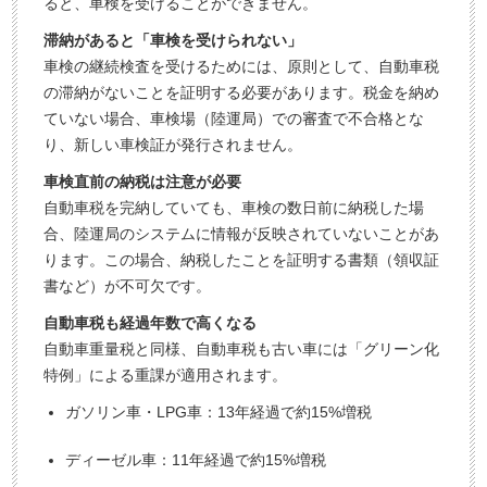
ると、車検を受けることができません。
滞納があると「車検を受けられない」
車検の継続検査を受けるためには、原則として、自動車税
の滞納がないことを証明する必要があります。税金を納め
ていない場合、車検場（陸運局）での審査で不合格とな
り、新しい車検証が発行されません。
車検直前の納税は注意が必要
自動車税を完納していても、車検の数日前に納税した場
合、陸運局のシステムに情報が反映されていないことがあ
ります。この場合、納税したことを証明する書類（領収証
書など）が不可欠です。
自動車税も経過年数で高くなる
自動車重量税と同様、自動車税も古い車には「グリーン化
特例」による重課が適用されます。
ガソリン車・LPG車：13年経過で約15%増税
ディーゼル車：11年経過で約15%増税