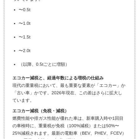
〜0.5t
〜1.0t
〜1.5t
〜2.0t
（以降、0.5tごとに増額）
エコカー減税と、経過年数による増税の仕組み
現代の重量税において、最も重要な要素が「エコカー」か
「古い車」かです。2026年現在、この差はさらに拡大し
ています。
エコカー減税（免税・減税）
燃費性能や排ガス性能が優れた車は、新車購入時や1回目
の車検時に、重量税が免税（100%減税）または50%〜
25%減税されます。最新の電動車（BEV、PHEV、FCEV）