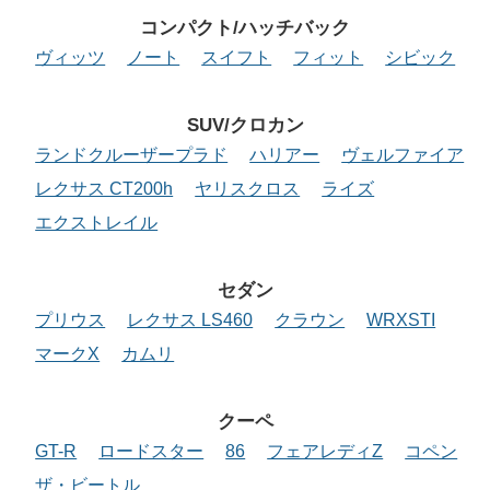
コンパクト/ハッチバック
ヴィッツ
ノート
スイフト
フィット
シビック
SUV/クロカン
ランドクルーザープラド
ハリアー
ヴェルファイア
レクサス CT200h
ヤリスクロス
ライズ
エクストレイル
セダン
プリウス
レクサス LS460
クラウン
WRXSTI
マークX
カムリ
クーペ
GT-R
ロードスター
86
フェアレディZ
コペン
ザ・ビートル