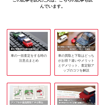
力
お
んでいます。
3
電
0
話
秒
で
今
気
す
軽
ぐ
に
無
ご
料
相
車の一括査定をする時の
車の買取と下取はどっち
査
談
注意点まとめ
がお得？違いやメリット
定
とデメリット、査定額ア
ップのコツを解説
申
込
み