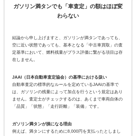
3
電
ガソリン満タンでも「車査定」の額はほぼ変
0
話
わらない
秒
で
今
気
す
軽
結論から申し上げますと、ガソリンが満タンであっても、
ぐ
に
空に近い状態であっても、基本となる「中古車買取」の査
無
ご
定基準において、燃料残量がプラス評価に繋がる項目は存
料
相
在しません。
査
談
定
JAAI（日本自動車査定協会）の基準における扱い
申
自動車査定の標準的なルールを定めているJAAIの基準で
込
は、ガソリンの残量によって加点を行うという規定はあり
み
ません。査定士がチェックするのは、あくまで車両自体の
「品質」「状態」「走行距離」「装備」です。
ガソリン満タンが損になる理由
例えば、満タンにするために8,000円を支払ったとしまし