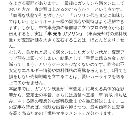
をよぎる疑問があります。「最後にガソリンを満タンにして
おいた方が、査定額は上がるのだろうか？」という点です。
「綺麗な状態で引き渡したい」「ガソリン代も査定に加味し
てほしい」というオーナー様の親切心や期待はよく理解でき
ます。しかし、中古車売買の最前線に立つプロの視点からお
伝えすると、実は
「車 売る ガソリン」
（車両売却時の燃料残
量）が査定評価を大きく左右することは、ほとんどありませ
ん。
むしろ、良かれと思って満タンにしたガソリン代が、査定ア
ップ額を上回ってしまい、結果として「手元に残るお金」が
減ってしまう、というケースも少なくないのです。昨今の不
安定なエネルギー情勢や燃料価格の高騰を考えると、1円でも
損をしない売却戦略を立てることは、賢いカーライフを送る
上で欠かせません。
本記事では、ガソリン残量が「車査定」に与える具体的な影
響から、査定士の本音、さらには店舗へ直接「車 買取 持ち込
み」をする際の理想的な燃料残量までを徹底解説します。こ
の記事を読めば、無駄な出費を抑えつつ、最も効率的に愛車
を高く売るための「燃料マネジメント」が分かります。