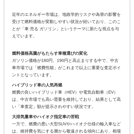
近年のエネルギー市場は、地政学的リスクや為替の影響を
受けて燃料価格が変動しやすい状況が続いており、このこ
とが「車 売る ガソリン」というテーマに新たな視点を与
えています。
燃料価格高騰がもたらす車種選びの変化
ガソリン価格が180円、190円と高止まりする中で、中古
車市場では「燃費性能」がこれまで以上に重要な査定ポイ
ントとなっています。
ハイブリッド車の人気再燃
燃費の良いハイブリッド車（HEV）や電気自動車（EV）
は、中古市場でも高い需要を維持しており、結果として高
い「車査定」額が提示されやすい状況です。
大排気量車やハイオク指定車の苦戦
一方で、燃費の悪い大型SUVやハイオク仕様の輸入車など
は、維持費を気にする層から敬遠される傾向にあり、相場