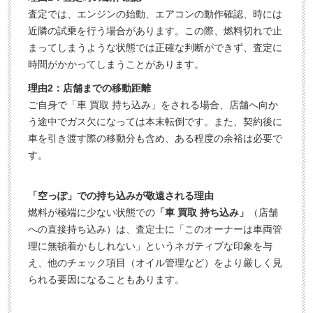
査定では、エンジンの始動、エアコンの動作確認、時には
近隣の試乗を行う場合があります。この際、燃料切れで止
まってしまうような状態では正確な判断ができず、査定に
時間がかかってしまうことがあります。
理由2：店舗までの移動距離
ご自身で「車 買取 持ち込み」をされる場合、店舗へ向か
う途中でガス欠になっては本末転倒です。また、契約後に
車を引き渡す際の移動分も含め、ある程度の余裕は必要で
す。
「空っぽ」での持ち込みが敬遠される理由
燃料が極端に少ない状態での
「車 買取 持ち込み」
（店舗
への直接持ち込み）は、査定士に「このオーナーは車両管
理に無頓着かもしれない」というネガティブな印象を与
え、他のチェック項目（オイル管理など）をより厳しく見
られる要因になることもあります。