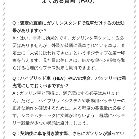
よくある質問（FAQ）
Q：査定の直前にガソリンスタンドで洗車だけするのは効
果がありますか？
A：はい、非常に効果的です。ガソリンを満タンにする必
要はありませんが、外装が綺麗に洗車されている車は、査
定士に「大切に扱われてきた」というポジティブな第一印
象を与えます。見た目の美しさは、細かな傷への指摘を和
らげる心理的なプラス効果も期待できます。
Q：ハイブリッド車（HEV）やEVの場合、バッテリーは満
充電にしておくべきですか？
A：ガソリン車と同様に、満充電にする必要はありませ
ん。ただし、ハイブリッドシステムや駆動用バッテリーの
正常な動作を確認するために、ある程度の蓄電量は必要で
す。システムチェックに支障が出ないよう、極端にバッテ
リー残量が少ない状態は避けましょう。
Q：契約後に車を引き渡す際、さらにガソリンが減ってい