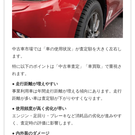
中古車市場では「車の使用状況」が査定額を大きく左右し
ます。
特に以下のポイントは「中古車査定」「車買取」で重視さ
れます。
● 走行距離が増えやすい
事業利用車は年間走行距離が増える傾向にあります。走行
距離が多い車は査定額が下がりやすくなります。
● 使用頻度が高く劣化が早い
エンジン・足回り・ブレーキなど消耗品の劣化が進みやす
く、査定時の評価に影響します。
● 内外装のダメージ