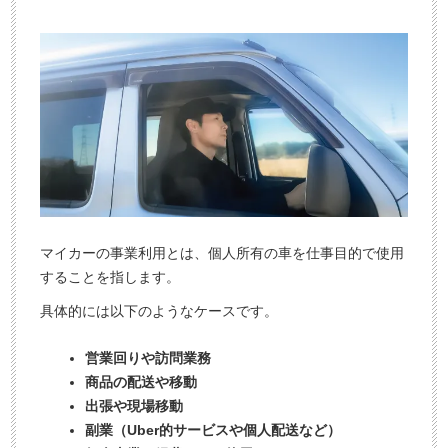
今
気
す
軽
ぐ
に
無
ご
料
相
査
談
定
申
込
み
マイカーの事業利用とは、個人所有の車を仕事目的で使用
することを指します。
具体的には以下のようなケースです。
営業回りや訪問業務
商品の配送や移動
出張や現場移動
副業（Uber的サービスや個人配送など）