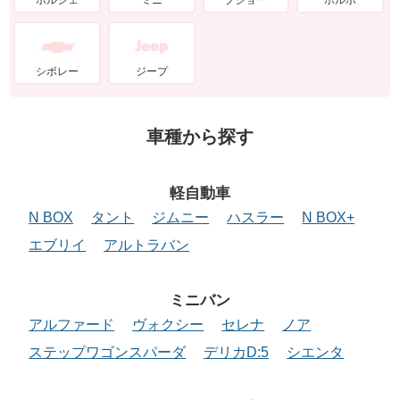
シボレー
ジープ
車種から探す
軽自動車
N BOX
タント
ジムニー
ハスラー
N BOX+
エブリイ
アルトラバン
ミニバン
アルファード
ヴォクシー
セレナ
ノア
ステップワゴンスパーダ
デリカD:5
シエンタ