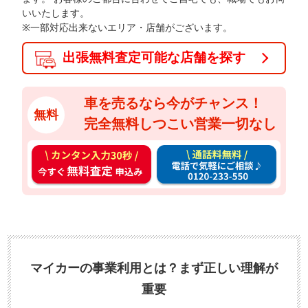
いいたします。
※一部対応出来ないエリア・店舗がございます。
出張無料査定可能な店舗を探す
車を売るなら今がチャンス！
無料
完全無料しつこい営業一切なし
カ
通
ン
話
タ
料
ン
無
入
料
力
お
3
電
マイカーの事業利用とは？まず正しい理解が
0
話
重要
秒
で