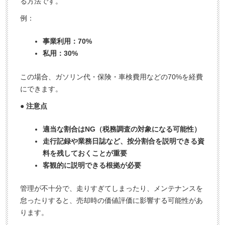
る方法です。
例：
事業利用：70%
私用：30%
この場合、ガソリン代・保険・車検費用などの70%を経費
にできます。
● 注意点
適当な割合はNG（税務調査の対象になる可能性）
走行記録や業務日誌など、按分割合を説明できる資
料を残しておくことが重要
客観的に説明できる根拠が必要
管理が不十分で、走りすぎてしまったり、メンテナンスを
怠ったりすると、売却時の価値評価に影響する可能性があ
ります。