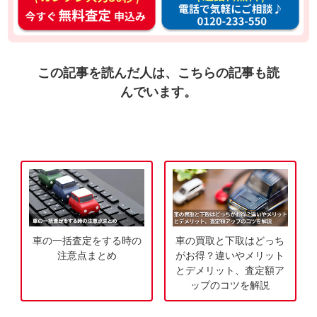
ン
話
タ
料
ン
無
入
料
この記事を読んだ人は、こちらの記事も読
力
お
んでいます。
3
電
0
話
秒
で
今
気
す
軽
ぐ
に
無
ご
料
相
車の一括査定をする時の
車の買取と下取はどっち
査
談
注意点まとめ
がお得？違いやメリット
定
とデメリット、査定額ア
ップのコツを解説
申
込