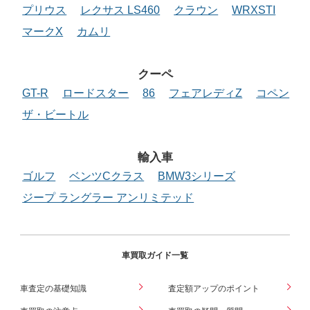
プリウス
レクサス LS460
クラウン
WRXSTI
マークX
カムリ
クーペ
GT-R
ロードスター
86
フェアレディZ
コペン
ザ・ビートル
輸入車
ゴルフ
ベンツCクラス
BMW3シリーズ
ジープ ラングラー アンリミテッド
車買取ガイド一覧
車査定の基礎知識
査定額アップのポイント