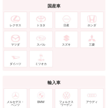
国産車
レクサス
トヨタ
日産
ホンダ
マツダ
スバル
スズキ
三菱
ダイハツ
ミツオカ
輸入車
メルセデス・
BMW
フォルクス
アウディ
ベンツ
ワーゲン