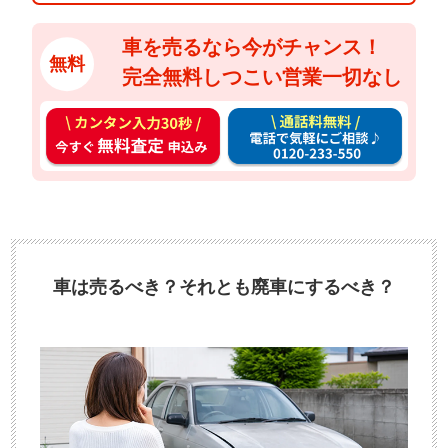
車を売るなら今がチャンス！
無料
完全無料しつこい営業一切なし
カ
通
ン
話
タ
料
ン
無
入
料
力
お
3
電
車は売るべき？それとも廃車にするべき？
0
話
秒
で
今
気
す
軽
ぐ
に
無
ご