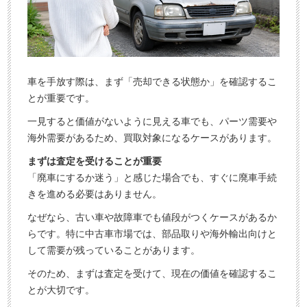
料
相
査
談
定
申
込
車を手放す際は、まず「売却できる状態か」を確認するこ
み
とが重要です。
一見すると価値がないように見える車でも、パーツ需要や
海外需要があるため、買取対象になるケースがあります。
まずは査定を受けることが重要
「廃車にするか迷う」と感じた場合でも、すぐに廃車手続
きを進める必要はありません。
なぜなら、古い車や故障車でも値段がつくケースがあるか
らです。特に中古車市場では、部品取りや海外輸出向けと
して需要が残っていることがあります。
そのため、まずは査定を受けて、現在の価値を確認するこ
とが大切です。