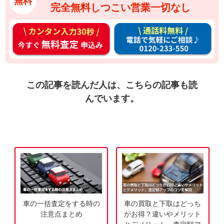
無料
完全無料しつこい営業一切なし
カ
通
ン
話
タ
料
ン
無
入
料
この記事を読んだ人は、こちらの記事も読
力
お
んでいます。
3
電
0
話
秒
で
今
気
す
軽
ぐ
に
無
ご
料
相
車の一括査定をする時の
車の買取と下取はどっち
査
談
注意点まとめ
がお得？違いやメリット
定