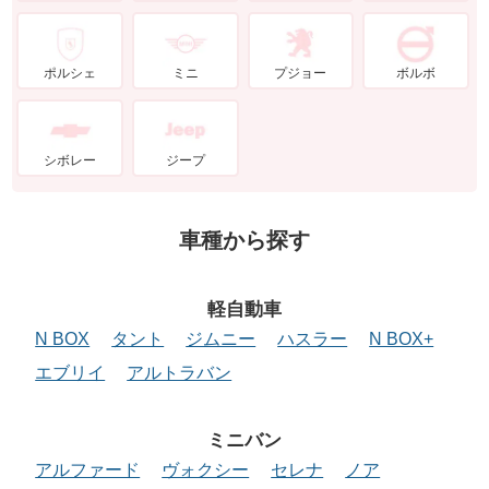
ポルシェ
ミニ
プジョー
ボルボ
シボレー
ジープ
車種から探す
軽自動車
N BOX
タント
ジムニー
ハスラー
N BOX+
エブリイ
アルトラバン
ミニバン
アルファード
ヴォクシー
セレナ
ノア