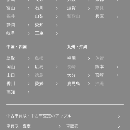
富山
石川
滋賀
奈良
福井
山梨
和歌山
兵庫
静岡
愛知
岐阜
三重
中国・四国
九州・沖縄
鳥取
島根
福岡
佐賀
岡山
広島
長崎
熊本
山口
徳島
大分
宮崎
香川
愛媛
鹿児島
沖縄
高知
中古車買取・中古車査定のアップル
車買取・査定
車販売