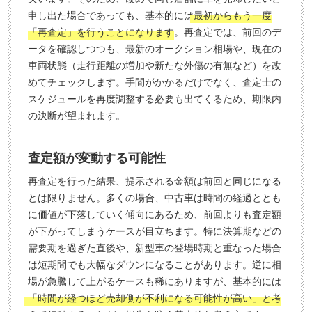
申し出た場合であっても、基本的には
最初からもう一度
「再査定」を行うことになります
。再査定では、前回のデ
ータを確認しつつも、最新のオークション相場や、現在の
車両状態（走行距離の増加や新たな外傷の有無など）を改
めてチェックします。手間がかかるだけでなく、査定士の
スケジュールを再度調整する必要も出てくるため、期限内
の決断が望まれます。
査定額が変動する可能性
再査定を行った結果、提示される金額は前回と同じになる
とは限りません。多くの場合、中古車は時間の経過ととも
に価値が下落していく傾向にあるため、前回よりも査定額
が下がってしまうケースが目立ちます。特に決算期などの
需要期を過ぎた直後や、新型車の登場時期と重なった場合
は短期間でも大幅なダウンになることがあります。逆に相
場が急騰して上がるケースも稀にありますが、基本的には
「時間が経つほど売却側が不利になる可能性が高い」と考