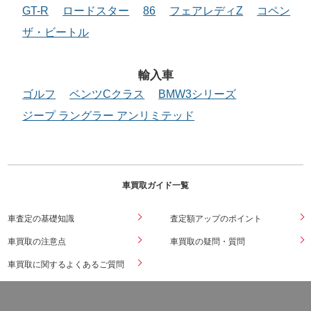
GT-R
ロードスター
86
フェアレディZ
コペン
ザ・ビートル
輸入車
ゴルフ
ベンツCクラス
BMW3シリーズ
ジープ ラングラー アンリミテッド
車買取ガイド一覧
車査定の基礎知識
査定額アップのポイント
車買取の注意点
車買取の疑問・質問
車買取に関するよくあるご質問