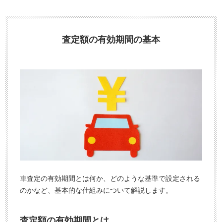
入
料
力
お
3
電
査定額の有効期間の基本
0
話
秒
で
今
気
す
軽
ぐ
に
無
ご
料
相
査
談
定
申
込
車査定の有効期間とは何か、どのような基準で設定される
み
のかなど、基本的な仕組みについて解説します。
査定額の有効期間とは