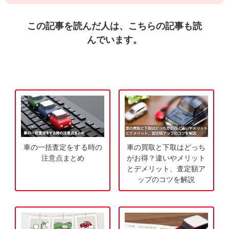
ン
無
入
料
この記事を読んだ人は、こちらの記事も読
力
お
んでいます。
3
電
0
話
秒
で
今
気
す
軽
ぐ
に
無
ご
料
相
車の一括査定をする時の
車の買取と下取はどっち
査
談
注意点まとめ
がお得？違いやメリット
定
とデメリット、査定額ア
ップのコツを解説
申
込
み