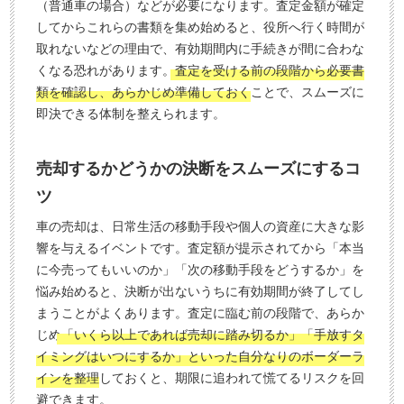
（普通車の場合）などが必要になります。査定金額が確定
してからこれらの書類を集め始めると、役所へ行く時間が
取れないなどの理由で、有効期間内に手続きが間に合わな
くなる恐れがあります。
査定を受ける前の段階から必要書
類を確認し、あらかじめ準備しておく
ことで、スムーズに
即決できる体制を整えられます。
売却するかどうかの決断をスムーズにするコ
ツ
車の売却は、日常生活の移動手段や個人の資産に大きな影
響を与えるイベントです。査定額が提示されてから「本当
に今売ってもいいのか」「次の移動手段をどうするか」を
悩み始めると、決断が出ないうちに有効期間が終了してし
まうことがよくあります。査定に臨む前の段階で、あらか
じめ
「いくら以上であれば売却に踏み切るか」「手放すタ
イミングはいつにするか」といった自分なりのボーダーラ
インを整理
しておくと、期限に追われて慌てるリスクを回
避できます。