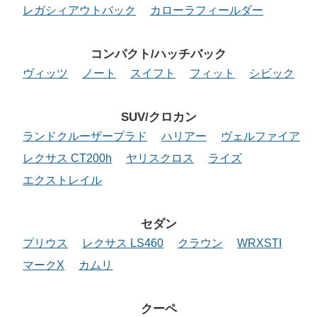
レガシィアウトバック
カローラフィールダー
コンパクト/ハッチバック
ヴィッツ
ノート
スイフト
フィット
シビック
SUV/クロカン
ランドクルーザープラド
ハリアー
ヴェルファイア
レクサス CT200h
ヤリスクロス
ライズ
エクストレイル
セダン
プリウス
レクサス LS460
クラウン
WRXSTI
マークX
カムリ
クーペ