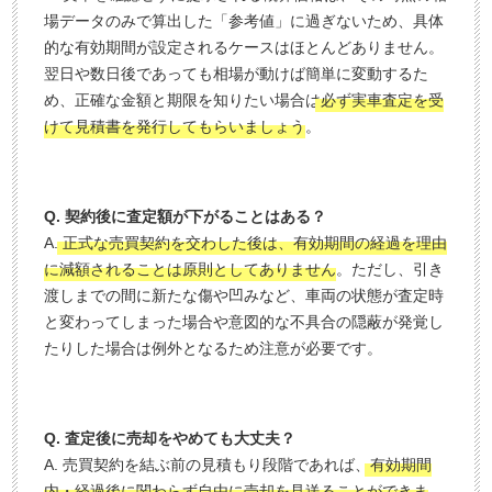
場データのみで算出した「参考値」に過ぎないため、具体
的な有効期間が設定されるケースはほとんどありません。
翌日や数日後であっても相場が動けば簡単に変動するた
め、正確な金額と期限を知りたい場合は
必ず実車査定を受
けて見積書を発行してもらいましょう
。
Q. 契約後に査定額が下がることはある？
A.
正式な売買契約を交わした後は、有効期間の経過を理由
に減額されることは原則としてありません
。ただし、引き
渡しまでの間に新たな傷や凹みなど、車両の状態が査定時
と変わってしまった場合や意図的な不具合の隠蔽が発覚し
たりした場合は例外となるため注意が必要です。
Q. 査定後に売却をやめても大丈夫？
A. 売買契約を結ぶ前の見積もり段階であれば、
有効期間
内・経過後に関わらず自由に売却を見送ることができま