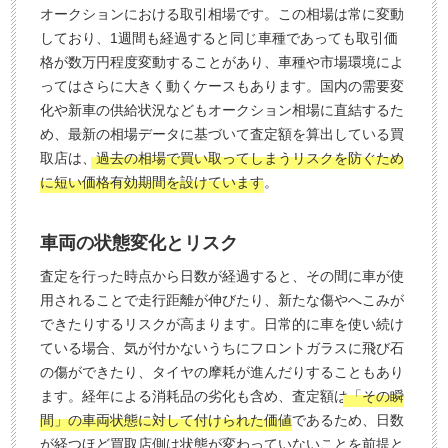
オークションにおける取引相場です。この相場は常に変動
しており、1週間も経過すると同じ車種であっても取引価
格が数万円程度変動することがあり、車種や市場環境によ
ってはさらに大きく動くケースもあります。国内の需要変
化や新車の供給状況などもオークション相場に直結するた
め、最新の相場データに基づいて査定額を算出している買
取店は、
過去の相場で買い取ってしまうリスクを防ぐため
に短い価格有効期間を設けています
。
車両の状態変化とリスク
査定を行った時点から日数が経過すると、その間に車が使
用されることで走行距離が伸びたり、新たな傷やへこみが
できたりするリスクが高まります。日常的に車を使い続け
ている場合、気が付かないうちにフロントガラスに飛び石
の傷ができたり、タイヤの摩耗が進んだりすることもあり
ます。経年による消耗品の劣化も含め、査定額は
「その瞬
間」の車両状態に対して付けられた価値
であるため、日数
が経つほど買取店側は状態が変わっていないことを前提と