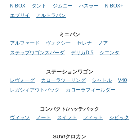
N BOX
タント
ジムニー
ハスラー
N BOX+
エブリイ
アルトラバン
ミニバン
アルファード
ヴォクシー
セレナ
ノア
ステップワゴンスパーダ
デリカD:5
シエンタ
ステーションワゴン
レヴォーグ
カローラツーリング
シャトル
V40
レガシィアウトバック
カローラフィールダー
コンパクト/ハッチバック
ヴィッツ
ノート
スイフト
フィット
シビック
SUV/クロカン