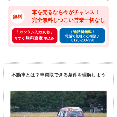
車を売るなら今がチャンス！
無料
完全無料しつこい営業一切なし
カ
通
ン
話
タ
料
ン
無
入
料
力
お
3
電
不動車とは？車買取できる条件を理解しよう
0
話
秒
で
今
気
す
軽
ぐ
に
無
ご