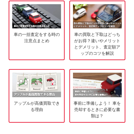
す
軽
ぐ
に
無
ご
料
相
車の一括査定をする時の
車の買取と下取はどっち
査
談
注意点まとめ
がお得？違いやメリット
定
とデメリット、査定額ア
ップのコツを解説
申
込
み
アップルが高価買取でき
事前に準備しよう！ 車を
る理由
売却するときに必要な書
類は？