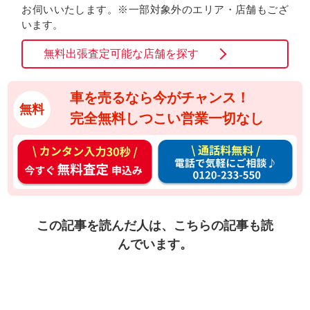
お伺いいたします。※一部対象外のエリア・店舗もござ
います。
無料出張査定可能な店舗を探す
車を売るなら今がチャンス！
無料
完全無料しつこい営業一切なし
カ
通
ン
話
タ
料
ン
無
入
料
この記事を読んだ人は、こちらの記事も読
力
お
んでいます。
3
電
0
話
秒
で
今
気