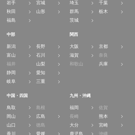
岩手
宮城
埼玉
千葉
秋田
山形
群馬
栃木
福島
茨城
中部
関西
新潟
長野
大阪
京都
富山
石川
滋賀
奈良
福井
山梨
和歌山
兵庫
静岡
愛知
岐阜
三重
中国・四国
九州・沖縄
鳥取
島根
福岡
佐賀
岡山
広島
長崎
熊本
山口
徳島
大分
宮崎
香川
愛媛
鹿児島
沖縄