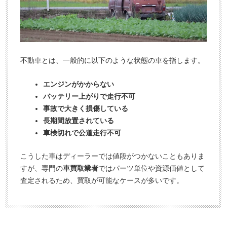
料
相
査
談
定
申
込
不動車とは、一般的に以下のような状態の車を指します。
み
エンジンがかからない
バッテリー上がりで走行不可
事故で大きく損傷している
長期間放置されている
車検切れで公道走行不可
こうした車はディーラーでは値段がつかないこともありま
すが、専門の
車買取業者
ではパーツ単位や資源価値として
査定されるため、買取が可能なケースが多いです。