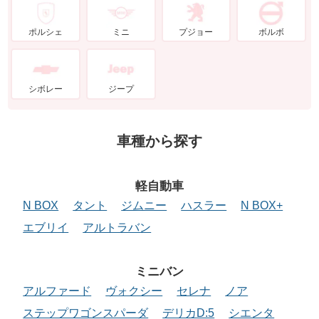
ポルシェ
ミニ
プジョー
ボルボ
シボレー
ジープ
車種から探す
軽自動車
N BOX
タント
ジムニー
ハスラー
N BOX+
エブリイ
アルトラバン
ミニバン
アルファード
ヴォクシー
セレナ
ノア
ステップワゴンスパーダ
デリカD:5
シエンタ