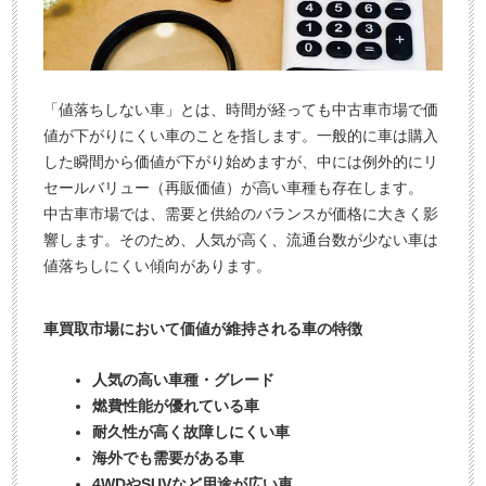
査
談
定
申
込
「値落ちしない車」とは、時間が経っても中古車市場で価
み
値が下がりにくい車のことを指します。一般的に車は購入
した瞬間から価値が下がり始めますが、中には例外的にリ
セールバリュー（再販価値）が高い車種も存在します。
中古車市場では、需要と供給のバランスが価格に大きく影
響します。そのため、人気が高く、流通台数が少ない車は
値落ちしにくい傾向があります。
車買取市場において価値が維持される車の特徴
人気の高い車種・グレード
燃費性能が優れている車
耐久性が高く故障しにくい車
海外でも需要がある車
4WDやSUVなど用途が広い車