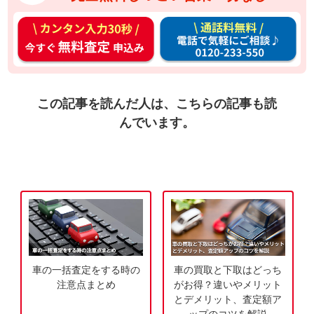
カ
通
ン
話
タ
料
ン
無
入
料
この記事を読んだ人は、こちらの記事も読
力
お
んでいます。
3
電
0
話
秒
で
今
気
す
軽
ぐ
に
無
ご
料
相
車の一括査定をする時の
車の買取と下取はどっち
査
談
注意点まとめ
がお得？違いやメリット
定
とデメリット、査定額ア