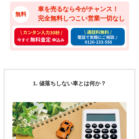
車を売るなら今がチャンス！
無料
完全無料しつこい営業一切なし
カ
通
ン
話
タ
料
ン
無
入
料
力
お
3
電
1. 値落ちしない車とは何か？
0
話
秒
で
今
気
す
軽
ぐ
に
無
ご
料
相