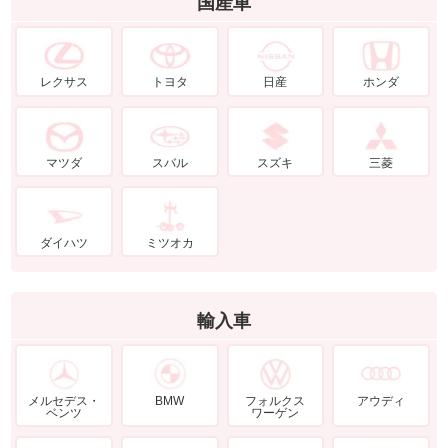
国産車
レクサス
トヨタ
日産
ホンダ
マツダ
スバル
スズキ
三菱
ダイハツ
ミツオカ
輸入車
メルセデス・
BMW
フォルクス
アウディ
ベンツ
ワーゲン