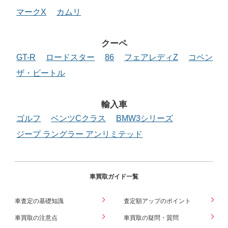
マークX
カムリ
クーペ
GT-R
ロードスター
86
フェアレディZ
コペン
ザ・ビートル
輸入車
ゴルフ
ベンツCクラス
BMW3シリーズ
ジープ ラングラー アンリミテッド
車買取ガイド一覧
車査定の基礎知識
査定額アップのポイント
車買取の注意点
車買取の疑問・質問