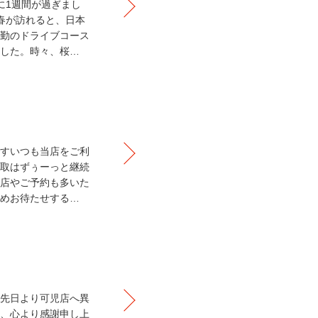
に1週間が過ぎまし
春が訪れると、日本
勤のドライブコース
した。時々、桜…
すいつも当店をご利
取はずぅーっと継続
店やご予約も多いた
めお待たせする…
先日より可児店へ異
、心より感謝申し上