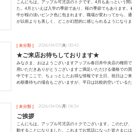
こんにちは。アップル可児店のトクです。4月もあっという間
た。4月といえば入学の季節であり、桜の季節でもあります。
中が桜の淡いピンク色に包まれます。職場が変わってから、通
が以前よりも美しく、どこか幻想的に感じられるようになりま
[ 未分類 ]
2026/04/07(火) 00:43
★ご来店お待ちしております★
みなさま、おはようございますアップル春日井中央店の権田で
用いただきありがとうございますご満足いただける価格での買
中ですここで、ちょっとしたお得な情報です土日、祝日はご来
め順番待ちの場合もございますが、平日は比較的空いているた
[ 未分類 ]
2026/04/06(月) 06:54
ご挨拶
こんにちは。アップル可児店のトクでございます。このたび、
動することになりました。これまでお世話になった皆さまには