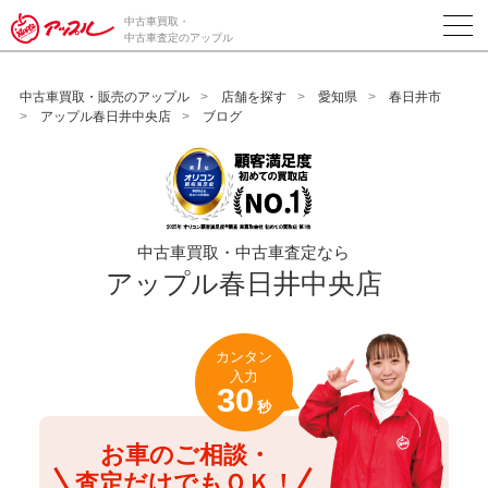
/*ABテスト_新規査定フォームの為のCVボタン*/
中古車買取・
中古車査定のアップル
中古車買取・販売のアップル
店舗を探す
愛知県
春日井市
アップル春日井中央店
ブログ
中古車買取・中古車査定なら
アップル春日井中央店
カンタン
入力
30
秒
お車のご相談・
査定だけでもＯＫ！