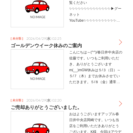
覧ください
✨✨✨✨✨✨✨✨✨✨✨✨✨✨▶グー
ネット
YouTube✨✨✨✨✨✨✨✨✨✨✨✨✨
✨引用元：アップル＝買取のイメ
ージだけど印象変わった！
2026/04/29(水) 02:25
[ 未分類 ]
ゴールデンウイーク休みのご案内
こんにちは～(^^)/春日井中央店の
佐藤です。いつもご利用いただ
き、ありがとうございます
m(__)mGW休みは５/３（日）～
５/７（木）までお休みさせてい
ただきます。５/８（金）通常通
り営業となります。ご迷惑をお
かけ申し訳ございませんm(__)m
皆さんが楽しい休暇を過ごせま
2026/04/29(水) 02:20
[ 未分類 ]
すように。春日井中…
ご売却ありがとうございました。
おはようございますアップル春
日井中央店岡崎です。いつも当
店をご利用いただきありがとう
ございます。K様、今回はアウデ