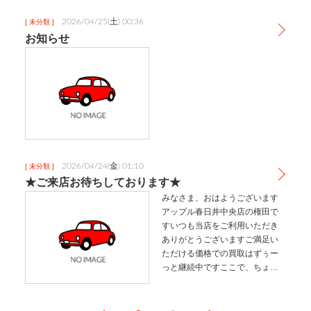
日はご来店やご予約も多いため
順番待ちの場合もございます
2026/04/25(土) 00:36
[ 未分類 ]
が、平日は比較的空いているた
お知らせ
めお待たせする…
2026/04/24(金) 01:10
[ 未分類 ]
★ご来店お待ちしております★
みなさま、おはようございます
アップル春日井中央店の権田で
すいつも当店をご利用いただき
ありがとうございますご満足い
ただける価格での買取はずぅー
っと継続中ですここで、ちょっ
としたお得な情報です土日、祝
日はご来店やご予約も多いため
順番待ちの場合もございます