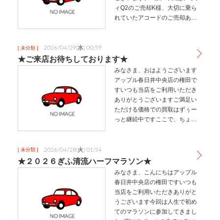
ィQ2のご売却K様、大切に乗ら
れていたアコードのご売却あり
がとうございました。ありがと
うございました。次のお乗り換
えの際も声を掛けてください。
2026/04/29(水) 00:59
[ 未分類 ]
新しい車も大切に乗ってくださ
★ご来店お待ちしております★
いね。G…
みなさま、おはようございます
アップル春日井中央店の権田で
すいつも当店をご利用いただき
ありがとうございますご満足い
ただける価格での買取はずぅー
っと継続中ですここで、ちょっ
としたお得な情報です土日、祝
日はご来店やご予約も多いため
順番待ちの場合もございます
2026/04/28(火) 01:54
[ 未分類 ]
が、平日は比較的空いているた
★２０２６ぎふ清流ハーフマラソン★
めお待たせする…
みなさま、こんにちはアップル
春日井中央店の権田ですいつも
当店をご利用いただきありがと
うございます今回は人生で初め
てのマラソンに参加してきまし