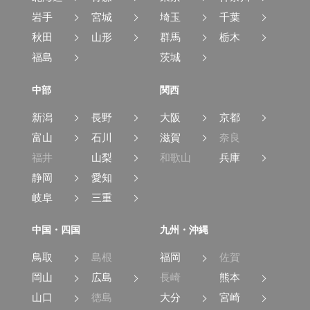
岩手
宮城
埼玉
千葉
秋田
山形
群馬
栃木
福島
茨城
中部
関西
新潟
長野
大阪
京都
富山
石川
滋賀
奈良
福井
山梨
和歌山
兵庫
静岡
愛知
岐阜
三重
中国・四国
九州・沖縄
鳥取
島根
福岡
佐賀
岡山
広島
長崎
熊本
山口
徳島
大分
宮崎