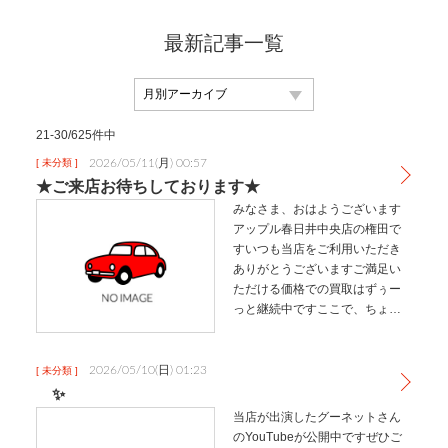
最新記事一覧
21-30/625件中
2026/05/11(月) 00:57
[ 未分類 ]
★ご来店お待ちしております★
みなさま、おはようございます
アップル春日井中央店の権田で
すいつも当店をご利用いただき
ありがとうございますご満足い
ただける価格での買取はずぅー
っと継続中ですここで、ちょっ
としたお得な情報です土日、祝
日はご来店やご予約も多いため
順番待ちの場合もございます
2026/05/10(日) 01:23
[ 未分類 ]
が、平日は比較的空いているた
✨
めお待たせする…
当店が出演したグーネットさん
のYouTubeが公開中ですぜひご