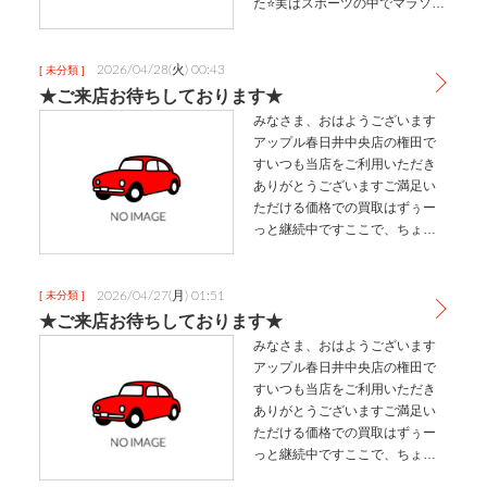
た⭐実はスポーツの中でマラソン
は一番嫌いなジャンルでしたが
お誘いいただいて完全にノリで
参加しました大会当日まで何度
2026/04/28(火) 00:43
[ 未分類 ]
か練習し通算４０キロほどしか
★ご来店お待ちしております★
走っていま…
みなさま、おはようございます
アップル春日井中央店の権田で
すいつも当店をご利用いただき
ありがとうございますご満足い
ただける価格での買取はずぅー
っと継続中ですここで、ちょっ
としたお得な情報です土日、祝
日はご来店やご予約も多いため
順番待ちの場合もございます
2026/04/27(月) 01:51
[ 未分類 ]
が、平日は比較的空いているた
★ご来店お待ちしております★
めお待たせする…
みなさま、おはようございます
アップル春日井中央店の権田で
すいつも当店をご利用いただき
ありがとうございますご満足い
ただける価格での買取はずぅー
っと継続中ですここで、ちょっ
としたお得な情報です土日、祝