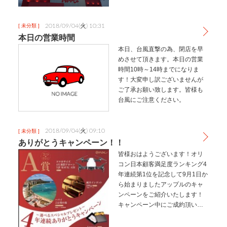
いにやっと電気が復旧しました
が、それまで部屋で暑い思いを
してました（；π；）とほほ今日
2018/09/04(火) 10:31
[ 未分類 ]
も雨でしたが、晴れた時の写真
本日の営業時間
が綺麗…
本日、台風直撃の為、閉店を早
めさせて頂きます。本日の営業
時間10時～14時までになりま
す！大変申し訳ございませんが
ご了承お願い致します。皆様も
台風にご注意ください。
2018/09/04(火) 09:10
[ 未分類 ]
ありがとうキャンペーン！！
皆様おはようございます！オリ
コン日本顧客満足度ランキング4
年連続第1位を記念して9月1日か
ら始まりましたアップルのキャ
ンペーンをご紹介いたします！
キャンペーン中にご成約頂いた
お客様には抽選で選べる豪華プ
レゼントが当たります！！！キ