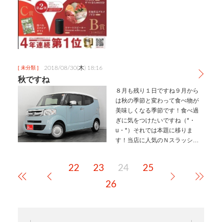
ャンペーンは10月31日までにな
りますのでぜひこの機会をお見
逃…
2018/08/30(木) 18:16
[ 未分類 ]
秋ですね
８月も残り１日ですね９月から
は秋の季節と変わって食べ物が
美味しくなる季節です！食べ過
ぎに気をつけたいですね（*・
u・*）それでは本題に移りま
す！当店に人気のＮスラッシュ
が入庫しました！！！気になっ
たお客様、ぜひ一度見に来て下
22
23
24
25
さい！また人気車の為、売れた
場合大変申し訳ないので一本お
26
電話いただけ…