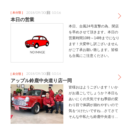
2018/09/30(日) 10:16
[ 未分類 ]
本日の営業
本日、台風24号直撃の為、閉店
を早めさせて頂きます。本日の
営業時間10時～14時までになり
ます！大変申し訳ございません
がご了承お願い致します。皆様
も台風にご注意ください。
2018/09/30(日) 10:14
[ 未分類 ]
アップル鈴鹿中央道り店一同
皆様おはようございます！いか
がお過ごしでしょうか？本日も
あいにくの天気ですね季節の変
わり目で体調が崩れやすいので
気をつけたいですね…さてさて
そんな中私たち鈴鹿中央道り店
一同は毎日元気に出社してお客
様のご来店をお待ちしておりま