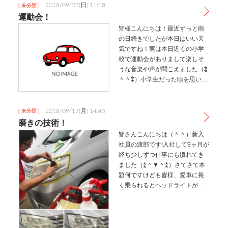
す！！本日、台風の影響で閉店
2018/09/23(日) 11:18
[ 未分類 ]
が午後の14時になりますが…
運動会！
皆様こんにちは！最近ずっと雨
の日続きでしたが本日はいい天
気ですね！実は本日近くの小学
校で運動会がありまして楽しそ
うな音楽や声が聞こえました（⁑
＾＾⁑）小学生だった頃を思い出
しますね!♪本日は風もあって気持
ちの良い日ですがしっかり水分
補給もとって熱中症に気を付け
2018/09/17(月) 14:45
[ 未分類 ]
て楽しい一日を過ごして欲しい
磨きの技術！
です…
皆さんこんにちは（＾＾）新入
社員の渡部です!入社して9ヶ月が
経ち少しずつ仕事にも慣れてき
ました（⁑＾▼＾⁑）さてさて本
題何ですけども皆様、愛車に長
く乗られるとヘッドライトが曇
って見た目が気になっていきま
せんか(・・?実は磨くことでまる
で新品のような見栄えになりま
す！こんなに変わるのかと感じ