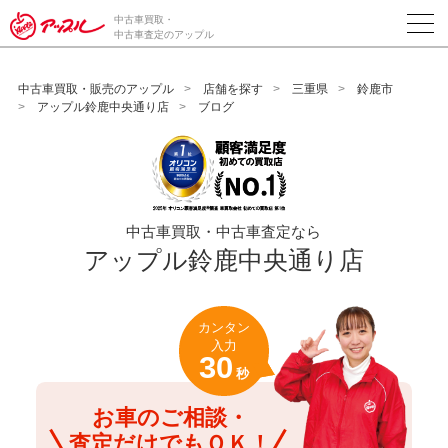
/*ABテスト_新規査定フォームの為のCVボタン*/
中古車買取・
中古車査定のアップル
中古車買取・販売のアップル
店舗を探す
三重県
鈴鹿市
アップル鈴鹿中央通り店
ブログ
中古車買取・中古車査定なら
アップル鈴鹿中央通り店
カンタン
入力
30
秒
お車のご相談・
査定だけでもＯＫ！