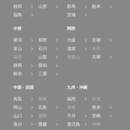
秋田
山形
群馬
栃木
福島
茨城
中部
関西
新潟
長野
大阪
京都
富山
石川
滋賀
奈良
福井
山梨
和歌山
兵庫
静岡
愛知
岐阜
三重
中国・四国
九州・沖縄
鳥取
島根
福岡
佐賀
岡山
広島
長崎
熊本
山口
徳島
大分
宮崎
香川
愛媛
鹿児島
沖縄