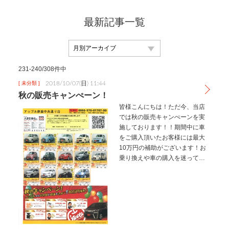
最新記事一覧
231-240/308件中
2018/10/07(日) 11:44
[ 未分類 ]
秋の販売キャンぺーン！
皆様こんにちは！ただ今、当店
では秋の販売キャンぺーンを実
施しております！！期間中に車
をご購入頂いたお客様には最大
10万円の補助がございます！お
乗り換えや車の購入を迷ってい
るお客様！！！このお得な期間
に、是非当店をご利用くださ
い！！！スタッフ一同ご来店お
待ちしております＾＾期間2018
年10月…