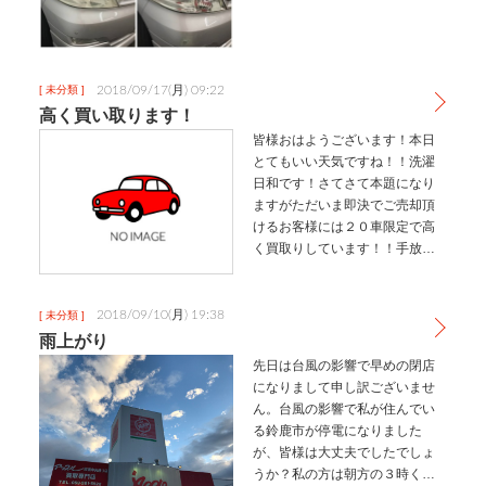
ま…
2018/09/17(月) 09:22
[ 未分類 ]
高く買い取ります！
皆様おはようございます！本日
とてもいい天気ですね！！洗濯
日和です！さてさて本題になり
ますがただいま即決でご売却頂
けるお客様には２０車限定で高
く買取りしています！！手放し
が決まっているお客様、是非こ
の機会に一度愛車を見させて頂
ければと思います！ご来店お待
2018/09/10(月) 19:38
[ 未分類 ]
ちしております！
雨上がり
先日は台風の影響で早めの閉店
になりまして申し訳ございませ
ん。台風の影響で私が住んでい
る鈴鹿市が停電になりました
が、皆様は大丈夫でしたでしょ
うか？私の方は朝方の３時くら