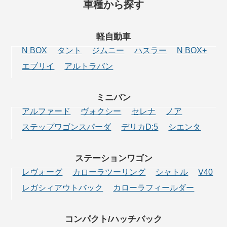
車種から探す
軽自動車
N BOX
タント
ジムニー
ハスラー
N BOX+
エブリイ
アルトラバン
ミニバン
アルファード
ヴォクシー
セレナ
ノア
ステップワゴンスパーダ
デリカD:5
シエンタ
ステーション
ワゴン
レヴォーグ
カローラツーリング
シャトル
V40
レガシィアウトバック
カローラフィールダー
コンパクト/
ハッチバック