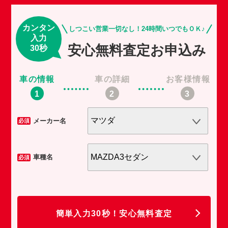
カンタン
しつこい営業一切なし！24時間いつでもＯＫ♪
入力
安心無料査定お申込み
30秒
車の情報
車の詳細
お客様情報
車
メーカー名
必須
必須
車種名
必須
必須
任
簡単入力30秒！安心無料査定