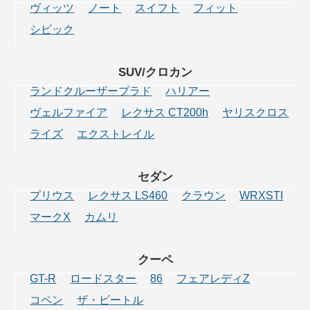
ヴィッツ
ノート
スイフト
フィット
シビック
SUV/クロカン
ランドクルーザープラド
ハリアー
ヴェルファイア
レクサス CT200h
ヤリスクロス
ライズ
エクストレイル
セダン
プリウス
レクサス LS460
クラウン
WRXSTI
マークX
カムリ
クーペ
GT-R
ロードスター
86
フェアレディZ
コペン
ザ・ビートル