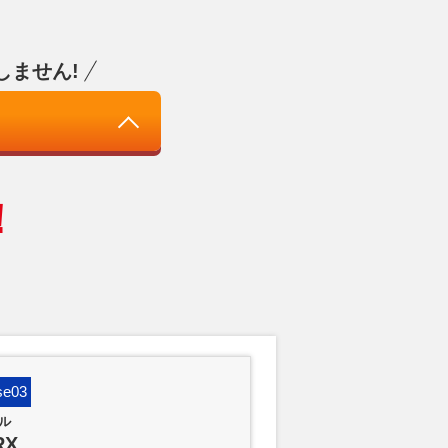
しません!
！
se03
Case04
ル
ダイハツ
RX
コペン