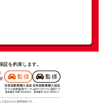
格保証を約束します。
お
変
よって設立された業界団体です。