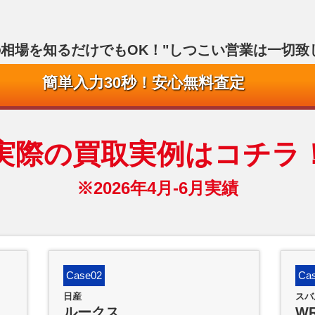
の相場を知るだけでもOK！"
しつこい営業は一切致
簡単入力30秒！安心無料査定
実際の買取実例はコチラ
※2026年4月-6月実績
Case02
Ca
日産
スバ
ルークス
W