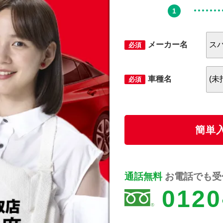
メーカー名
必須
車種名
必須
簡単
通話無料
お電話でも受付
0120