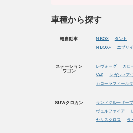
車種から探す
軽自動車
N BOX
タント
N BOX+
エブリ
ステーション
レヴォーグ
カロ
ワゴン
V40
レガシィア
カローラフィール
SUV/クロカン
ランドクルーザー
ヴェルファイア
ヤリスクロス
ラ