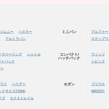
ジムニー
ハスラー
ミニバン
アルファー
イ
アルトラバン
ステップワ
ーラツーリング
シャトル
コンパクト/
ヴィッツ
ハッチバック
ウトバック
シビック
ダー
プラド
ハリアー
セダン
プリウス
レクサス CT200h
WRXSTI
イズ
エクストレイル