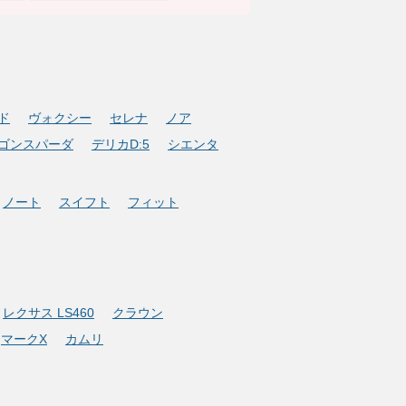
ド
ヴォクシー
セレナ
ノア
ゴンスパーダ
デリカD:5
シエンタ
ノート
スイフト
フィット
レクサス LS460
クラウン
マークX
カムリ