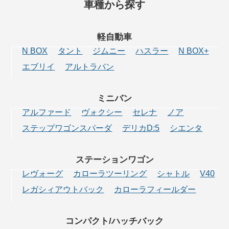
車種から探す
軽自動車
N BOX
タント
ジムニー
ハスラー
N BOX+
エブリイ
アルトラバン
ミニバン
アルファード
ヴォクシー
セレナ
ノア
ステップワゴンスパーダ
デリカD:5
シエンタ
ステーション
ワゴン
レヴォーグ
カローラツーリング
シャトル
V40
レガシィアウトバック
カローラフィールダー
コンパクト/
ハッチバック