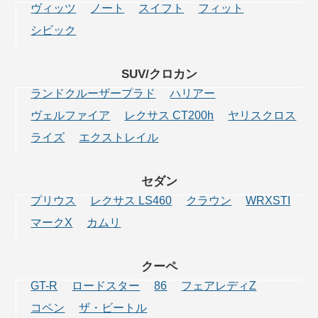
ヴィッツ
ノート
スイフト
フィット
シビック
SUV/クロカン
ランドクルーザープラド
ハリアー
ヴェルファイア
レクサス CT200h
ヤリスクロス
ライズ
エクストレイル
セダン
プリウス
レクサス LS460
クラウン
WRXSTI
マークX
カムリ
クーペ
GT-R
ロードスター
86
フェアレディZ
コペン
ザ・ビートル