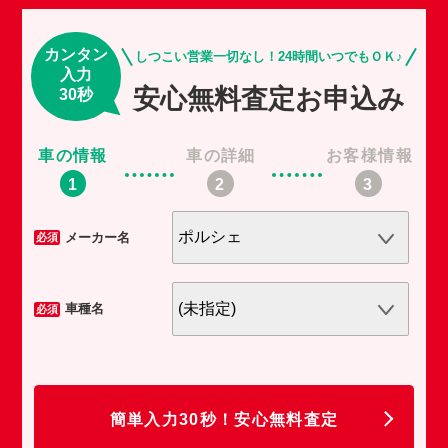
カンタン
しつこい営業一切なし！24時間いつでもＯＫ♪
入力
安心無料査定お申込み
30秒
車の情報
車の詳細
お客様情報
車
メーカー名
必須
必須
車種名
必須
必須
任
簡単入力30秒！安心無料査定