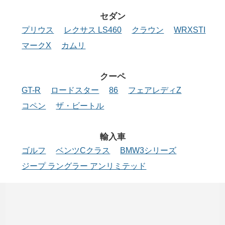
セダン
プリウス
レクサス LS460
クラウン
WRXSTI
マークX
カムリ
クーペ
GT-R
ロードスター
86
フェアレディZ
コペン
ザ・ビートル
輸入車
ゴルフ
ベンツCクラス
BMW3シリーズ
ジープ ラングラー アンリミテッド