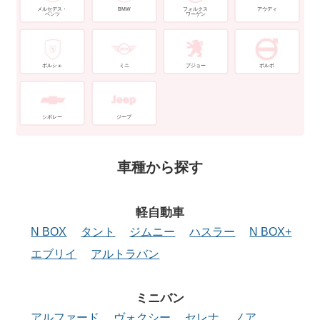
メルセデス・
BMW
フォルクス
アウディ
ベンツ
ワーゲン
ポルシェ
ミニ
プジョー
ボルボ
シボレー
ジープ
車種から探す
軽自動車
N BOX
タント
ジムニー
ハスラー
N BOX+
エブリイ
アルトラバン
ミニバン
アルファード
ヴォクシー
セレナ
ノア