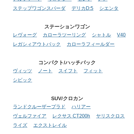
ステップワゴンスパーダ
デリカD:5
シエンタ
ステーション
ワゴン
レヴォーグ
カローラツーリング
シャトル
V40
レガシィアウトバック
カローラフィールダー
コンパクト/
ハッチバック
ヴィッツ
ノート
スイフト
フィット
シビック
SUV/クロカン
ランドクルーザープラド
ハリアー
ヴェルファイア
レクサス CT200h
ヤリスクロス
ライズ
エクストレイル