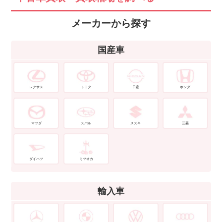
メーカーから探す
国産車
レクサス
トヨタ
日産
ホンダ
マツダ
スバル
スズキ
三菱
ダイハツ
ミツオカ
輸入車