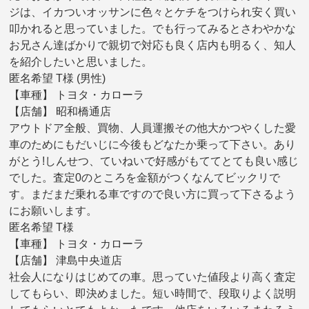
ジは、イカついオッサンに色々とケチをつけられ安く買い
叩かれると思っていました。でも行ってみるとさわやかな
お兄さん達ばかりで親切で対応も良く店内も明るく、知人
を紹介したいと思いました。
匿名希望 T様 (男性)
【車種】 トヨタ・カローラ
【店舗】 昭和橋通店
アウトドア全般、買物、人員運搬その他大かつやくした愛
車のためにもだいじに今後もどなたか乗って下さい。あり
がとう!しんせつ、ていねいで好感がもててとても良い感じ
でした。査定0のところを金額がつくなんてビックリで
す。まだまだ乗れる車ですので良い方に買って下さるよう
にお願いします。
匿名希望 T様
【車種】 トヨタ・カローラ
【店舗】 津島中央道店
社会人になりはじめての車。思っていた値段より高く査定
してもらい、即決めました。短い時間で、段取りよく説明