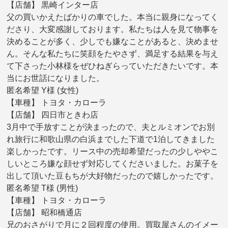
【店舗】 黒崎インター店
父の買いかえたばかりの車でした。本当に親身になってく
ださり、大変感謝しております。私たちは人を見て物事を
決めることが多く、少しでも嫌なことがあると、決めませ
ん。そんな私たちに笑顔をたやさず、満足する結果を与え
て下さった小林様をぜひねぎらっていただきたいです。本
当にお世話になりました。
匿名希望 Y様 (女性)
【車種】 トヨタ・カローラ
【店舗】 四日市ときわ店
3月中で手放すことが決まったので、夫とルミオンでお別
れ旅行に和歌山県の白浜までした下道で1泊してきました
楽しかったです。リース中の売却希望だったの少しややこ
しいところ嫌な顔せず対応してくださいました。お菓子を
出して頂いた豆もちが大好物だったので嬉しかったです。
匿名希望 T様 (男性)
【車種】 トヨタ・カローラ
【店舗】 昭和橋通店
兄のおさがりで月に２回程度の使用。買取屋さんのイメー