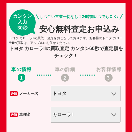
カンタン
しつこい営業一切なし！24時間いつでもＯＫ♪
入力
安心無料査定お申込み
30秒
トヨタ カローラIIの買取・査定をおこなっております。お客様のトヨタ カロー
ラIIの買取は、アップルにお任せください。
トヨタ カローラIIの買取査定
カンタン60秒で査定額を
チェック！
車の情報
車の詳細
お客様情報
車
メーカー名
必須
必須
車種名
必須
必須