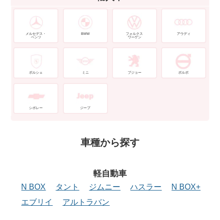
メルセデス・
BMW
フォルクス
アウディ
ベンツ
ワーゲン
ポルシェ
ミニ
プジョー
ボルボ
シボレー
ジープ
車種から探す
軽自動車
N BOX
タント
ジムニー
ハスラー
N BOX+
エブリイ
アルトラバン