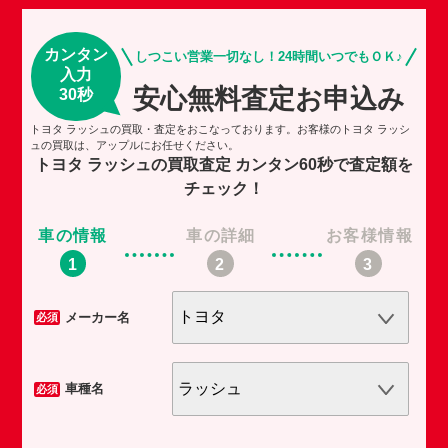
カンタン
しつこい営業一切なし！24時間いつでもＯＫ♪
入力
安心無料査定お申込み
30秒
トヨタ ラッシュの買取・査定をおこなっております。お客様のトヨタ ラッシ
ュの買取は、アップルにお任せください。
トヨタ ラッシュの買取査定
カンタン60秒で査定額を
チェック！
車の情報
車の詳細
お客様情報
車
メーカー名
必須
必須
車種名
必須
必須