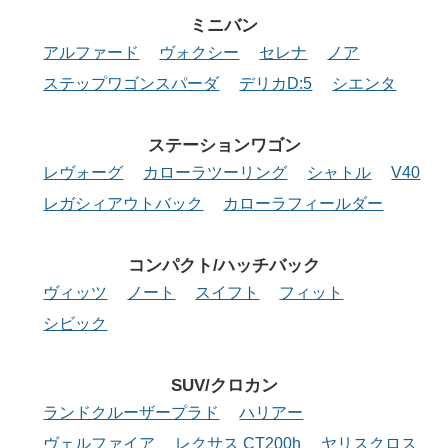
ミニバン
アルファード
ヴォクシー
セレナ
ノア
ステップワゴンスパーダ
デリカD:5
シエンタ
ステーション
ワゴン
レヴォーグ
カローラツーリング
シャトル
V40
レガシィアウトバック
カローラフィールダー
コンパクト/
ハッチバック
ヴィッツ
ノート
スイフト
フィット
シビック
SUV/クロカン
ランドクルーザープラド
ハリアー
ヴェルファイア
レクサス CT200h
ヤリスクロス