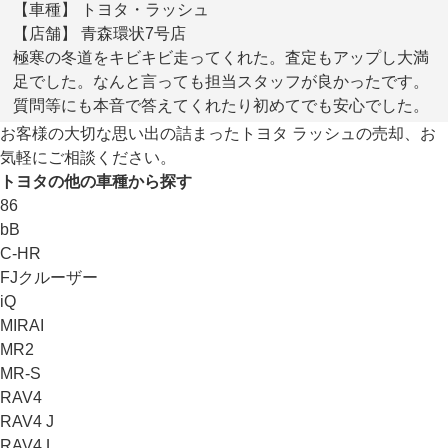
【車種】 トヨタ・ラッシュ
【店舗】 青森環状7号店
極寒の冬道をキビキビ走ってくれた。査定もアップし大満
足でした。なんと言っても担当スタッフが良かったです。
質問等にも本音で答えてくれたり初めてでも安心でした。
お客様の大切な思い出の詰まったトヨタ ラッシュの売却、お
気軽にご相談ください。
トヨタの他の車種から探す
86
bB
C-HR
FJクルーザー
iQ
MIRAI
MR2
MR-S
RAV4
RAV4 J
RAV4 L