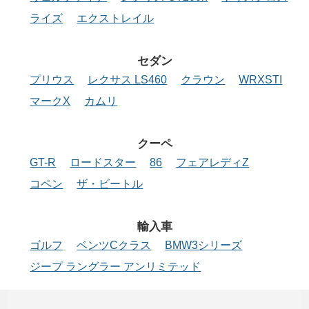
ライズ
エクストレイル
セダン
プリウス
レクサス LS460
クラウン
WRXSTI
マークX
カムリ
クーペ
GT-R
ロードスター
86
フェアレディZ
コペン
ザ・ビートル
輸入車
ゴルフ
ベンツCクラス
BMW3シリーズ
ジープ ラングラー アンリミテッド