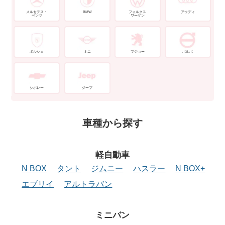
メルセデス・
BMW
フォルクス
アウディ
ベンツ
ワーゲン
ポルシェ
ミニ
プジョー
ボルボ
シボレー
ジープ
車種から探す
軽自動車
N BOX
タント
ジムニー
ハスラー
N BOX+
エブリイ
アルトラバン
ミニバン