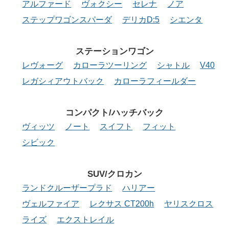
アルファード
ヴォクシー
セレナ
ノア
ステップワゴンスパーダ
デリカD:5
シエンタ
ステーション
ワゴン
レヴォーグ
カローラツーリング
シャトル
V40
レガシィアウトバック
カローラフィールダー
コンパクト/
ハッチバック
ヴィッツ
ノート
スイフト
フィット
シビック
SUV/クロカン
ランドクルーザープラド
ハリアー
ヴェルファイア
レクサス CT200h
ヤリスクロス
ライズ
エクストレイル