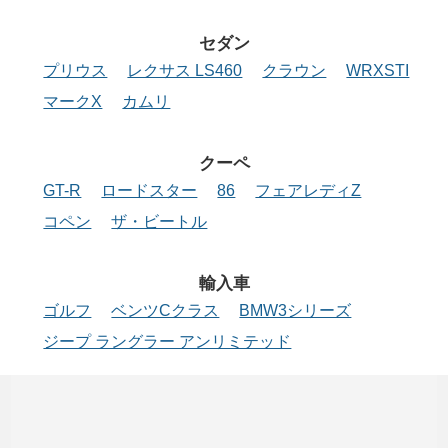
セダン
プリウス
レクサス LS460
クラウン
WRXSTI
マークX
カムリ
クーペ
GT-R
ロードスター
86
フェアレディZ
コペン
ザ・ビートル
輸入車
ゴルフ
ベンツCクラス
BMW3シリーズ
ジープ ラングラー アンリミテッド