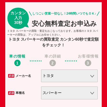
カンタン
しつこい営業一切なし！24時間いつでもＯＫ♪
入力
安心無料査定お申込み
30秒
トヨタ スパーキーの買取・査定をおこなっております。お客様のトヨタ スパ
ーキーの買取は、アップルにお任せください。
トヨタ スパーキーの買取査定
カンタン60秒で査定額
をチェック！
車の情報
車の詳細
お客様情報
車
メーカー名
必須
必須
車種名
必須
必須