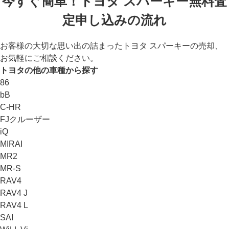
今すぐ簡単！トヨタ スパーキー無料査
定申し込みの流れ
お客様の大切な思い出の詰まったトヨタ スパーキーの売却、
お気軽にご相談ください。
トヨタの他の車種から探す
86
bB
C-HR
FJクルーザー
iQ
MIRAI
MR2
MR-S
RAV4
RAV4 J
RAV4 L
SAI