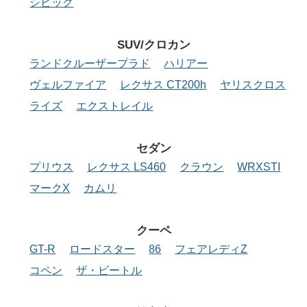
シビック
SUV/クロカン
ランドクルーザープラド
ハリアー
ヴェルファイア
レクサス CT200h
ヤリスクロス
ライズ
エクストレイル
セダン
プリウス
レクサス LS460
クラウン
WRXSTI
マークX
カムリ
クーペ
GT-R
ロードスター
86
フェアレディZ
コペン
ザ・ビートル