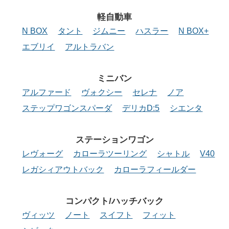
軽自動車
N BOX
タント
ジムニー
ハスラー
N BOX+
エブリイ
アルトラバン
ミニバン
アルファード
ヴォクシー
セレナ
ノア
ステップワゴンスパーダ
デリカD:5
シエンタ
ステーション
ワゴン
レヴォーグ
カローラツーリング
シャトル
V40
レガシィアウトバック
カローラフィールダー
コンパクト/
ハッチバック
ヴィッツ
ノート
スイフト
フィット