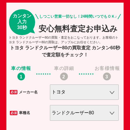
カンタン
しつこい営業一切なし！24時間いつでもＯＫ♪
入力
安心無料査定お申込み
30秒
トヨタ ランドクルーザー80の買取・査定をおこなっております。お客様のト
ヨタ ランドクルーザー80の買取は、アップルにお任せください。
トヨタ ランドクルーザー80の買取査定
カンタン60秒
で査定額をチェック！
車の情報
車の詳細
お客様情報
車
メーカー名
必須
必須
車種名
必須
必須