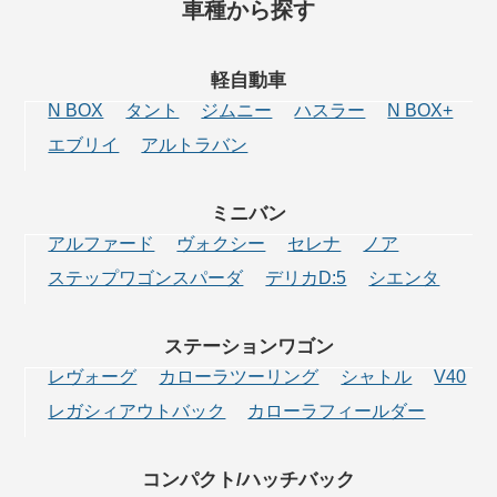
車種から探す
軽自動車
N BOX
タント
ジムニー
ハスラー
N BOX+
エブリイ
アルトラバン
ミニバン
アルファード
ヴォクシー
セレナ
ノア
ステップワゴンスパーダ
デリカD:5
シエンタ
ステーション
ワゴン
レヴォーグ
カローラツーリング
シャトル
V40
レガシィアウトバック
カローラフィールダー
コンパクト/
ハッチバック