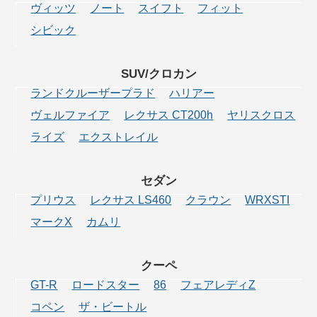
ヴィッツ
ノート
スイフト
フィット
シビック
SUV/クロカン
ランドクルーザープラド
ハリアー
ヴェルファイア
レクサス CT200h
ヤリスクロス
ライズ
エクストレイル
セダン
プリウス
レクサス LS460
クラウン
WRXSTI
マークX
カムリ
クーペ
GT-R
ロードスター
86
フェアレディZ
コペン
ザ・ビートル