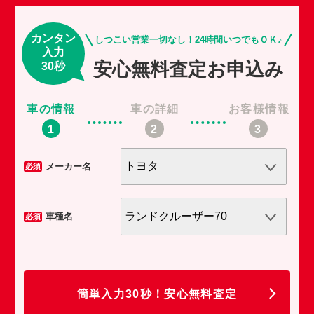
カンタン
しつこい営業一切なし！24時間いつでもＯＫ♪
入力
安心無料査定お申込み
30秒
車の情報
車の詳細
お客様情報
車
メーカー名
必須
必須
車種名
必須
必須
任
簡単入力30秒！安心無料査定