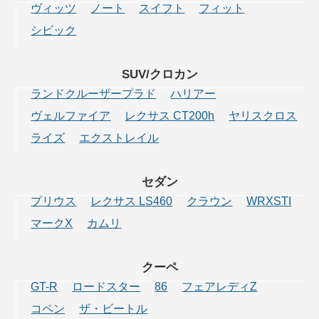
ヴィッツ
ノート
スイフト
フィット
シビック
SUV/クロカン
ランドクルーザープラド
ハリアー
ヴェルファイア
レクサス CT200h
ヤリスクロス
ライズ
エクストレイル
セダン
プリウス
レクサス LS460
クラウン
WRXSTI
マークX
カムリ
クーペ
GT-R
ロードスター
86
フェアレディZ
コペン
ザ・ビートル