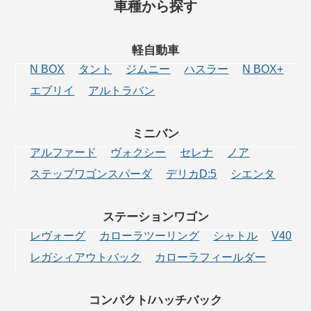
車種から探す
軽自動車
N BOX
タント
ジムニー
ハスラー
N BOX+
エブリイ
アルトラバン
ミニバン
アルファード
ヴォクシー
セレナ
ノア
ステップワゴンスパーダ
デリカD:5
シエンタ
ステーション
ワゴン
レヴォーグ
カローラツーリング
シャトル
V40
レガシィアウトバック
カローラフィールダー
コンパクト/
ハッチバック