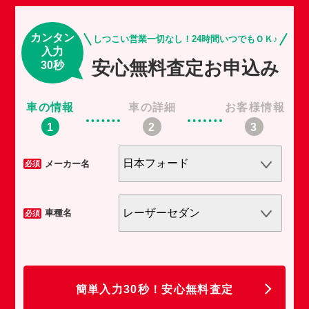
カンタン
しつこい営業一切なし！24時間いつでもＯＫ♪
入力
安心無料査定お申込み
30秒
車の情報
車の詳細
お客様情報
車
メーカー名
必須
必須
車種名
必須
必須
任
簡単入力30秒！安心無料査定